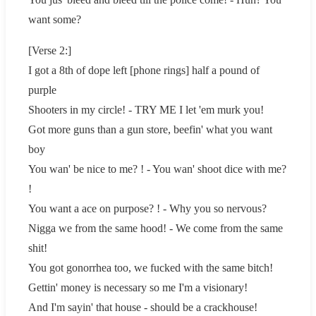
want some?
[Verse 2:]
I got a 8th of dope left [phone rings] half a pound of
purple
Shooters in my circle! - TRY ME I let 'em murk you!
Got more guns than a gun store, beefin' what you want
boy
You wan' be nice to me? ! - You wan' shoot dice with me?
!
You want a ace on purpose? ! - Why you so nervous?
Nigga we from the same hood! - We come from the same
shit!
You got gonorrhea too, we fucked with the same bitch!
Gettin' money is necessary so me I'm a visionary!
And I'm sayin' that house - should be a crackhouse!