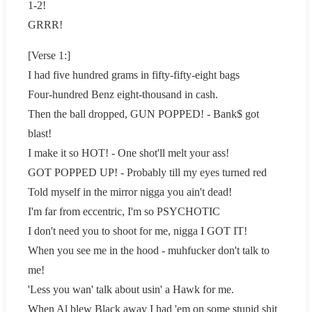
1-2!
GRRR!
[Verse 1:]
I had five hundred grams in fifty-fifty-eight bags
Four-hundred Benz eight-thousand in cash.
Then the ball dropped, GUN POPPED! - Bank$ got
blast!
I make it so HOT! - One shot'll melt your ass!
GOT POPPED UP! - Probably till my eyes turned red
Told myself in the mirror nigga you ain't dead!
I'm far from eccentric, I'm so PSYCHOTIC
I don't need you to shoot for me, nigga I GOT IT!
When you see me in the hood - muhfucker don't talk to
me!
'Less you wan' talk about usin' a Hawk for me.
When Al blew Black away I had 'em on some stupid shit