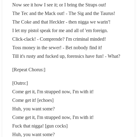
Now see it how I see it; or I bring the Straps out!
The Tec and the Mack out! - The Sig and the Taurus!
The Coke and that Heckler - then nigga we warin'!
I let my pistol speak for me and all of 'em foreign.
Click-clack! - Comprende? I'm criminal minded!
Toss money in the sewer! - Bet nobody find it!
Till it's rusty and fucked up, forensics have fun! - What?
[Repeat Chorus:]
[Outro:]
Come get it, I'm strapped now, I'm with it!
Come get it! [echoes]
Huh, you want some?
Come get it, I'm strapped now, I'm with it!
Fuck that nigga! [gun cocks]
Huh, you want some?