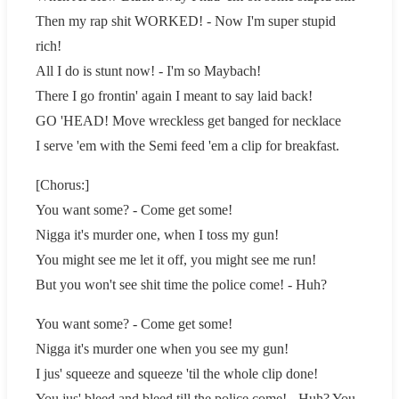
Then my rap shit WORKED! - Now I'm super stupid
rich!
All I do is stunt now! - I'm so Maybach!
There I go frontin' again I meant to say laid back!
GO 'HEAD! Move wreckless get banged for necklace
I serve 'em with the Semi feed 'em a clip for breakfast.
[Chorus:]
You want some? - Come get some!
Nigga it's murder one, when I toss my gun!
You might see me let it off, you might see me run!
But you won't see shit time the police come! - Huh?
You want some? - Come get some!
Nigga it's murder one when you see my gun!
I jus' squeeze and squeeze 'til the whole clip done!
You jus' bleed and bleed till the police come! - Huh? You