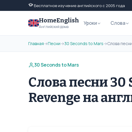
Бесплатное изучение английского с 2005 года
HomeEnglish
Уроки
Слова
Английский дома
Главная
→
Песни
→
30 Seconds to Mars
→
Слова песни
30 Seconds to Mars
Слова песни 30 S
Revenge на анг