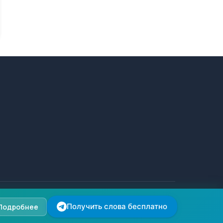
Копирование материалов сайта запрещено.
Получить слова бесплатно
Подробнее