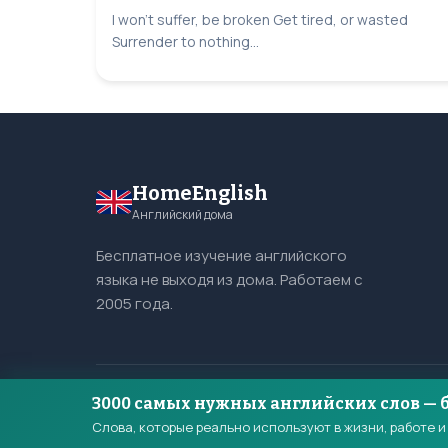
I won’t suffer, be broken Get tired, or wasted
Surrender to nothing...
HomeEnglish
Английский дома
Бесплатное изучение английского
языка не выходя из дома. Работаем с
2005 года.
3000 самых нужных английских слов — 
© 2005–2026 HomeEnglish. Все права защищены.
Слова, которые реально используют в жизни, работе 