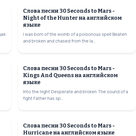
Слова песни 30 Seconds to Mars -
Night of the Hunter на английском
языке
щая
I was born of the womb of a poisonous spell Beaten
and broken and chased from the la...
Слова песни 30 Seconds to Mars -
Kings And Queens на английском
языке
Into the night Desperate and broken The sound of a
fight Father has sp...
Слова песни 30 Seconds to Mars -
Hurricane на английском языке