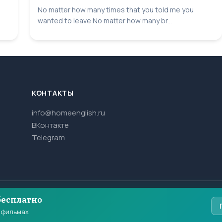
No matter how many times that you told me you
wanted to leave No matter how many br...
КОНТАКТЫ
info@homeenglish.ru
ВКонтакте
Telegram
бесплатно
и фильмах