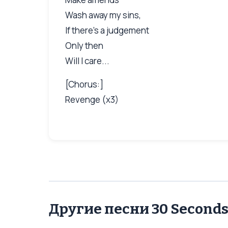
Wash away my sins,
If there's a judgement
Only then
Will I care...
[Chorus:]
Revenge (x3)
Другие песни 30 Seconds