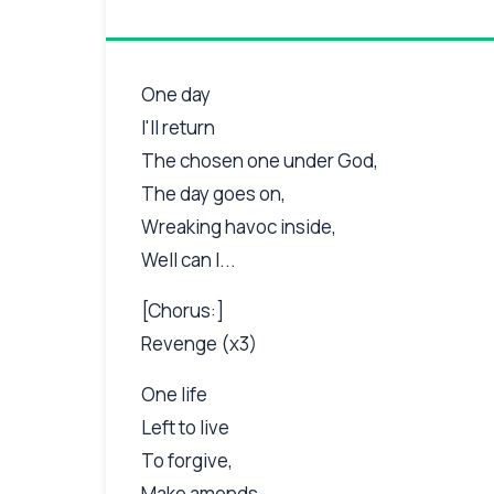
One day
I'll return
The chosen one under God,
The day goes on,
Wreaking havoc inside,
Well can I...
[Chorus:]
Revenge (x3)
One life
Left to live
To forgive,
Make amends