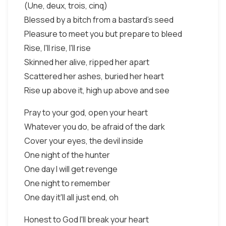
(Une, deux, trois, cinq)
Blessed by a bitch from a bastard's seed
Pleasure to meet you but prepare to bleed
Rise, I'll rise, I'll rise
Skinned her alive, ripped her apart
Scattered her ashes, buried her heart
Rise up above it, high up above and see
Pray to your god, open your heart
Whatever you do, be afraid of the dark
Cover your eyes, the devil inside
One night of the hunter
One day I will get revenge
One night to remember
One day it'll all just end, oh
Honest to God I'll break your heart