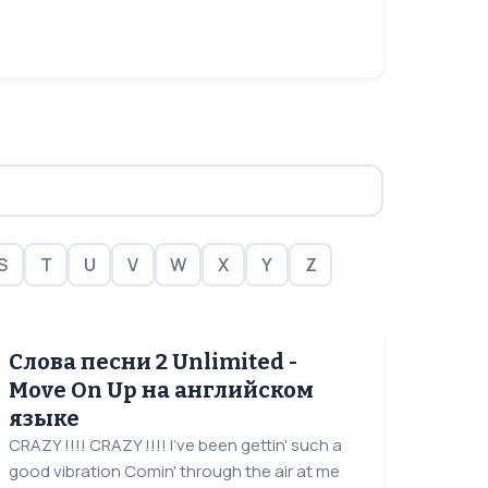
S
T
U
V
W
X
Y
Z
Слова песни 2 Unlimited -
Move On Up на английском
языке
CRAZY !!!! CRAZY !!!! I've been gettin' such a
good vibration Comin' through the air at me