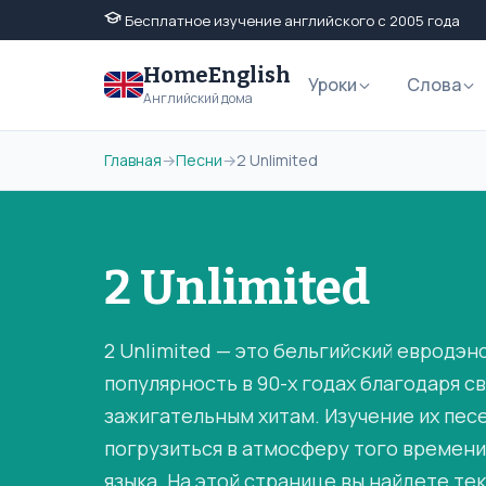
Бесплатное изучение английского с 2005 года
HomeEnglish
Уроки
Слова
Английский дома
Главная
→
Песни
→
2 Unlimited
2 Unlimited
2 Unlimited — это бельгийский евродэн
популярность в 90-х годах благодаря 
зажигательным хитам. Изучение их пес
погрузиться в атмосферу того времени
языка. На этой странице вы найдете тек