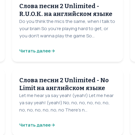
Слова песни 2 Unlimited -
R.U.O.K. на английском языке
Do you think the mics the same, when I talk to
your brain So you're playing hard to get, or
you don't wanna play the game So...
Читать далее
Слова песни 2 Unlimited - No
Limit на английском языке
Let me hear ya say yeah! (yeah!) Let me hear
ya say yeah! (yeah!) No, no, no, no, no, no,
no, no, no, no, no, no There's n...
Читать далее