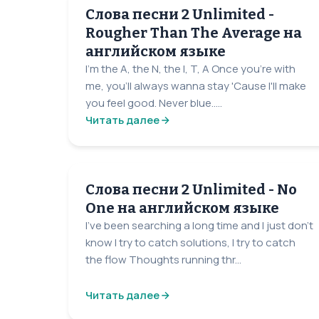
Слова песни 2 Unlimited -
Rougher Than The Average на
английском языке
I'm the A, the N, the I, T, A Once you're with
me, you'll always wanna stay 'Cause I'll make
you feel good. Never blue.....
Читать далее
Слова песни 2 Unlimited - No
One на английском языке
I've been searching a long time and I just don't
know I try to catch solutions, I try to catch
the flow Thoughts running thr...
Читать далее