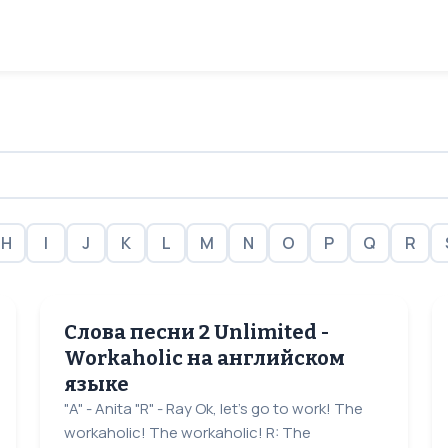
H
I
J
K
L
M
N
O
P
Q
R
Слова песни 2 Unlimited -
Workaholic на английском
языке
"A" - Anita "R" - Ray Ok, let's go to work! The
workaholic! The workaholic! R: The