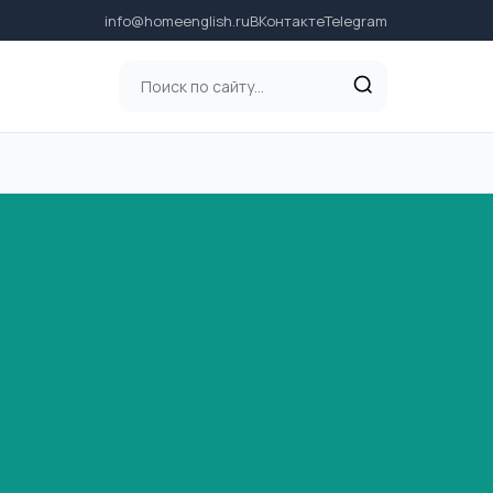
info@homeenglish.ru
ВКонтакте
Telegram