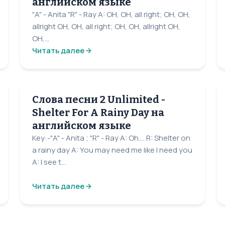
английском языке
"A" - Anita "R" - Ray A: OH, OH, all right; OH, OH,
allright OH, OH, all right; OH, OH, allright OH,
OH,...
Читать далее
Слова песни 2 Unlimited -
Shelter For A Rainy Day на
английском языке
Key:-"A" - Anita ; "R" - Ray A: Oh.... R: Shelter on
a rainy day A: You may need me like I need you
A: I see t...
Читать далее