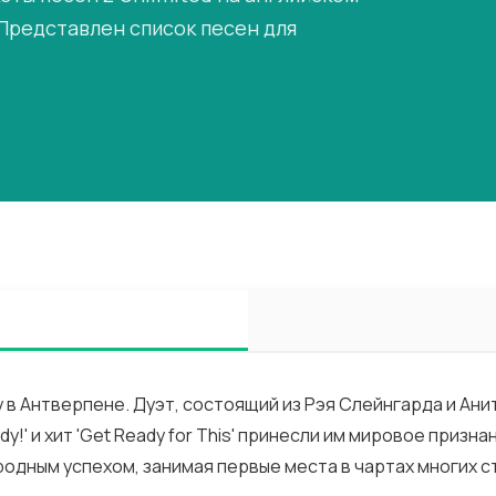
 Представлен список песен для
оду в Антверпене. Дуэт, состоящий из Рэя Слейнгарда и Ан
y!' и хит 'Get Ready for This' принесли им мировое призн
ародным успехом, занимая первые места в чартах многих с