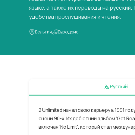
языке, а также их переводы на русский.
удобства прослушивания и чтения.
Бельгия
Евродэнс
Русский
2 Unlimited начал свою карьеру в 1991 г
сцены 90-х. Их дебютный альбом 'Get Read
включая 'No Limit', который стал междун