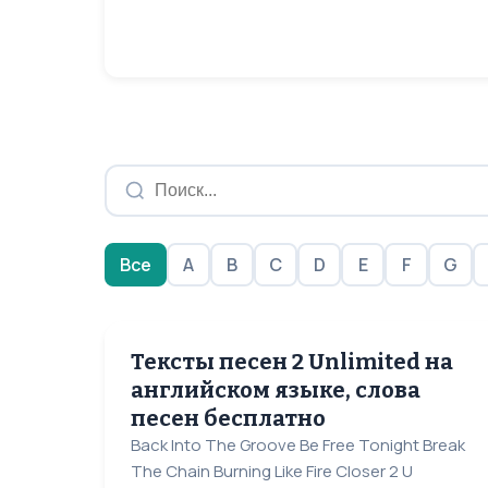
Все
A
B
C
D
E
F
G
Тексты песен 2 Unlimited на
английском языке, слова
песен бесплатно
Back Into The Groove Be Free Tonight Break
The Chain Burning Like Fire Closer 2 U