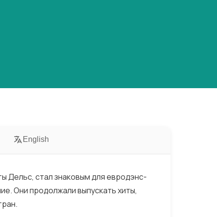
English
иты Дельс, стал знаковым для евродэнс-
ание. Они продолжали выпускать хиты,
тран.