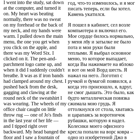
I went into the study, sat down
год, что-то изменилось, и я мог
at the computer, and turned it
писать теперь, если бы хотел.
on. My heart was beating
Камень укатился.
normally, there was no sweat
on my forehead or the back of
Я пошел в кабинет, сел возле
my neck, and my hands were
компьютера и включил его.
warm. I pulled down the main
Мое сердце билось нормально,
menu, the one you get when
у меня лбу и затылке не было
you click on the apple, and
пота и мои руки были
there was my Word Six. I
теплыми. Я выбрал основное
clicked on it. The pen-and-
меню, то которое выпадает,
parchment logo came up, and
когда Вы нажимаете на яблоко
when it did I suddenly couldn't
и вот он мой Ворд шесть. Я
breathe. It was as if iron bands
нажал на него. Логотип с
had clamped around my chest. I
ручкой и бумагой появился, а
pushed back from the desk,
когда это произошло, я, вдруг,
gagging and clawing at the
не смог дышать. Это было, как
round neck of the sweatshirt I
будто металлическая повязка
was wearing. The wheels of my
сжимала мою грудь. Я
office chair caught on little
оттолкнулся от стола, хватаясь
throw rug — one of Jo's finds
и царапаясь за воротничок
in the last year of her life —
рубашки, которую я надел.
and I tipped right over
Колесики моего офисного
backward. My head banged the
кресла попали на ворс ковра –
floor and I saw a fountain of
одно из изобретений Джо в