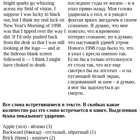
bright sparks go whizzing
последние годы ее жизни – и я
across my field of vision. I
упал прямо назад. Моя голова
suppose I was lucky to black
ударилась о пол, и я увидел
out, but I think my real luck on
фонтан ярких звездочек в своем
New Year's Morning of 1998
сознании. Я думаю, что мне
was that I tipped over the way I
повезло, что я временно
did. If I'd only pushed back
потерял сознание, но я думаю,
from the desk so that I was still
что настоящей удачей утром
looking at the logo — and at
Нового 1998 года было то, что
the hideous blank screen
я упал с кресла именно так.
followed it — I think I might
Если бы я только оттолкнулся
have choked to death.
от стола так, что все еще
смотрел бы на логотип – и на
пугающий белый экран,
следовавший за ним – я думаю,
я мог бы задохнуться до
смерти.
Все слова встретившиеся в тексте. В скобках какое
количество раз это слово встречается в книге. Выделенная
буква показывает ударение.
Apple (эпл) - яблоко (3)
Backward (б
э
квэд) - отсталый, обратный (1)
Brick (брик) - кирпич (2)