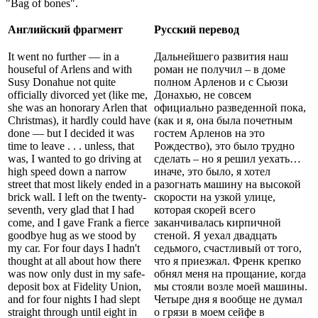
"Bag of bones".
Английский фрагмент
Русский перевод
It went no further — in a
Дальнейшего развития наш
houseful of Arlens and with
роман не получил – в доме
Susy Donahue not quite
полном Арленов и с Сьюзи
officially divorced yet (like me,
Донахью, не совсем
she was an honorary Arlen that
официально разведенной пока,
Christmas), it hardly could have
(как и я, она была почетным
done — but I decided it was
гостем Арленов на это
time to leave . . . unless, that
Рождество), это было трудно
was, I wanted to go driving at
сделать – но я решил уехать…
high speed down a narrow
иначе, это было, я хотел
street that most likely ended in a
разогнать машину на высокой
brick wall. I left on the twenty-
скорости на узкой улице,
seventh, very glad that I had
которая скорей всего
come, and I gave Frank a fierce
заканчивалась кирпичной
goodbye hug as we stood by
стеной. Я уехал двадцать
my car. For four days I hadn't
седьмого, счастливый от того,
thought at all about how there
что я приезжал. Френк крепко
was now only dust in my safe-
обнял меня на прощание, когда
deposit box at Fidelity Union,
мы стояли возле моей машины.
and for four nights I had slept
Четыре дня я вообще не думал
straight through until eight in
о грязи в моем сейфе в