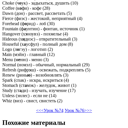
Choke (ч
о
ук) - задыхаться, душить (10)
Coffee (к
о
фи) - кофе (28)
Dawn (дон) - рассвет, рассветать (5)
Fierce (фиэс) - жестокий, неприятный (4)
Forehead (ф
о
рид) - лоб (30)
Fountain (ф
а
унтин) - фонтан, источник (1)
Hangover (х
э
ноувэ) - похмелье (4)
Hideous (х
и
диэс) - отвратительный (3)
Houseful (х
а
усфул) - полный дом (8)
Logo (л
о
гэу) - логотип (2)
Main (мэйн) - главный (12)
Menu (м
е
ню) - меню (3)
Normal (номэл) - обычный, нормальный (29)
Refresh (рифр
э
ш) - освежать, подкреплять (5)
Renew (ринь
ю
) - возобновлять (3)
Spark (спак) - искра, искриться (4)
Stomach (ст
а
мэк) - желудок, живот (1)
Study (ст
а
ди) - изучать, изучение (17)
Unless (энлес) - если не (14)
Whiz (виз) - свист, свистеть (2)
<<<Урок №74
Урок №76>>>
Похожие материалы