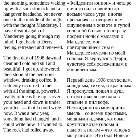
the morning, sometimes waking
«Файделити юнион» и четыре
up with a sour stomach and a
ночи я спал спокойно до
hangover headache, but never
восьми часов утра, иногда
once in the middle of the night
просыпаясь с неприятным
with the thought Manderley, I
ощущением в животе и тупой
have dreamt again of
головной болью, но ни разу
Manderley going through my
посреди ночи с мыслями о
mind. I got back to Derry
Мандерлее, мои
feeling refreshed and renewed.
повторяющиеся сны о
Мандерлее исчезли из моей
The first day of 1998 dawned
головы. Я вернулся в Дерри,
clear and cold and still and
чувствуя себя освеженным и
beautiful. I got up, showered,
обновленным.
then stood at the bedroom
window, drinking coffee. It
Первый день 1998 стал ясным,
suddenly occurred to me —
холодным, тихим, и красивым.
with all the simple, powerful
Я проснулся, пошел в душ,
reality of ideas like up is over
потом стоял возле окна в
your head and down is under
спальне и пил кофе.
your feet — that I could write
Неожиданно ко мне пришла
now. It was a new year,
мысль – со всеми простыми,
something had changed, and I
мощными идеями, которые
could write now if I wanted to.
крутятся возле головы и
The rock had rolled away.
падают к ногам – что теперь я
могу писать. Это был Новый