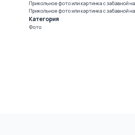
Прикольное фото или картинка с забавной н
Прикольное фото или картинка с забавной н
Категория
Фото