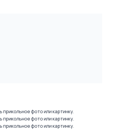
 прикольное фото или картинку.
 прикольное фото или картинку.
 прикольное фото или картинку.