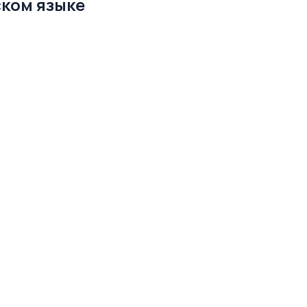
ском языке