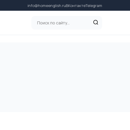
info@homeenglish.ru
ВКонтакте
Telegram