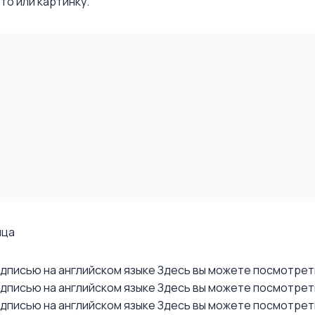
о или картинку.
ица
адписью на английском языке
Здесь вы можете посмотреть
адписью на английском языке
Здесь вы можете посмотреть
адписью на английском языке
Здесь вы можете посмотреть