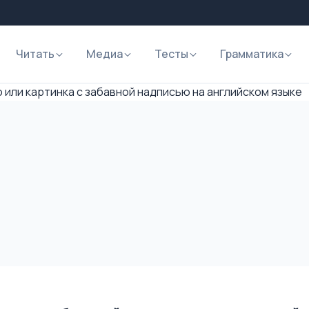
Читать
Медиа
Тесты
Грамматика
или картинка с забавной надписью на английском языке