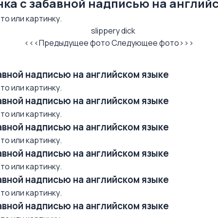
нка с забавной надписью на англий
о или картинку.
<<<Предыдущее фото
Следующее фото>>>
авной надписью на английском языке
о или картинку.
авной надписью на английском языке
о или картинку.
авной надписью на английском языке
о или картинку.
авной надписью на английском языке
о или картинку.
авной надписью на английском языке
о или картинку.
авной надписью на английском языке