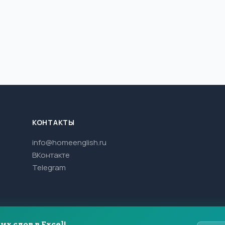
КОНТАКТЫ
info@homeenglish.ru
ВКонтакте
Telegram
 слов в Excel!