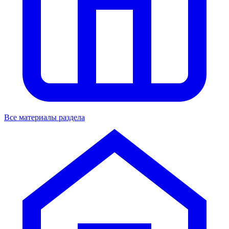
Все материалы раздела