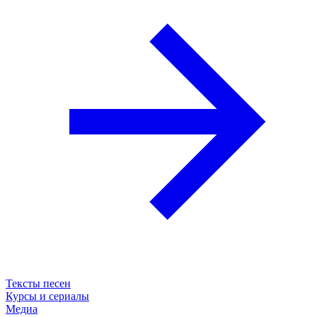
Тексты песен
Курсы и сериалы
Медиа