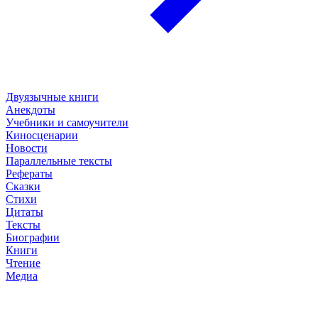
Двуязычные книги
Анекдоты
Учебники и самоучители
Киносценарии
Новости
Параллельные тексты
Рефераты
Сказки
Стихи
Цитаты
Тексты
Биографии
Книги
Чтение
Медиа