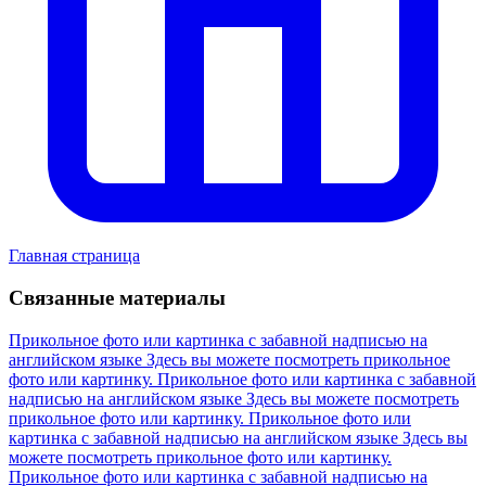
Главная страница
Связанные материалы
Прикольное фото или картинка с забавной надписью на
английском языке
Здесь вы можете посмотреть прикольное
фото или картинку.
Прикольное фото или картинка с забавной
надписью на английском языке
Здесь вы можете посмотреть
прикольное фото или картинку.
Прикольное фото или
картинка с забавной надписью на английском языке
Здесь вы
можете посмотреть прикольное фото или картинку.
Прикольное фото или картинка с забавной надписью на