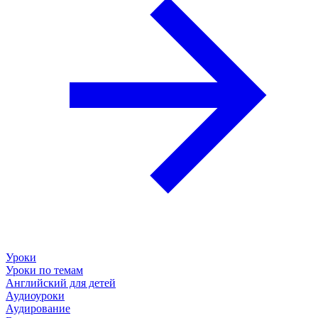
Уроки
Уроки по темам
Английский для детей
Аудиоуроки
Аудирование