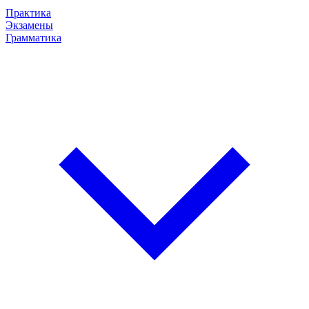
Практика
Экзамены
Грамматика