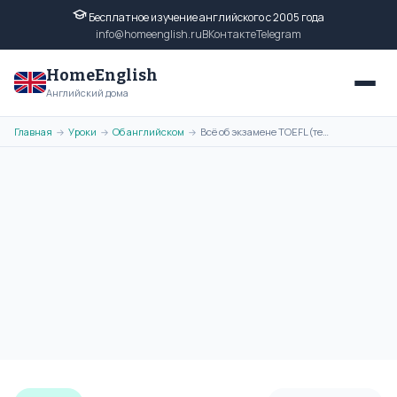
Бесплатное изучение английского с 2005 года
info@homeenglish.ru
ВКонтакте
Telegram
HomeEnglish
Английский дома
Главная
Уроки
Об английском
Всё об экзамене TOEFL (тест TOEFL) по английскому языку: подготовка
→
→
→