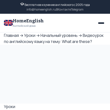
Бесплатное изучение английского с 2005 года
info@homeenglish.ru
ВКонтакте
Telegram
HomeEnglish
Английский дома
Главная
→
Уроки
→
Начальный уровень
→
Видеоурок
по английскому языку на тему: What are these?
Уроки