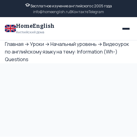
Бесплатное изучение английского с 2005 года
info@homeenglish.ru
ВКонтакте
Telegram
HomeEnglish
Английский дома
Главная
→
Уроки
→
Начальный уровень
→
Видеоурок
по английскому языку на тему: Information (Wh-)
Questions