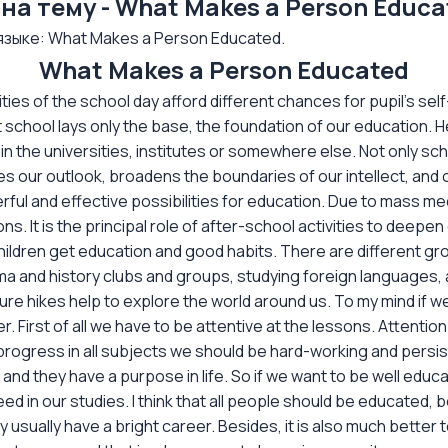
на тему - What Makes a Person Educa
зыке: What Makes a Person Educated.
What Makes a Person Educated
ties of the school day afford different chances for pupil's se
t school lays only the base, the foundation of our education.
in the universities, institutes or somewhere else. Not only 
hes our outlook, broadens the boundaries of our intellect, and 
derful and effective possibilities for education. Due to mass
 It is the principal role of after-school activities to deepen
children get education and good habits. There are different gr
Drama and history clubs and groups, studying foreign language
Nature hikes help to explore the world around us. To my mind if
er. First of all we have to be attentive at the lessons. Attent
progress in all subjects we should be hard-working and persis
 and they have a purpose in life. So if we want to be well educa
d in our studies. I think that all people should be educated, 
 usually have a bright career. Besides, it is also much better 