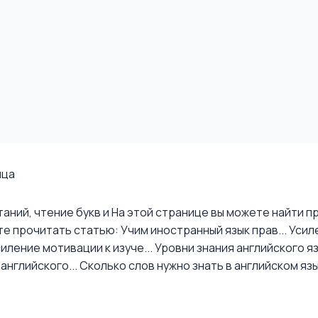
ица
аний, чтение букв и
На этой странице вы можете найти пр
е прочитать статью: Учим иностранный язык прав...
Усил
иление мотивации к изуче...
Уровни знания английского я
английского...
Сколько слов нужно знать в английском яз