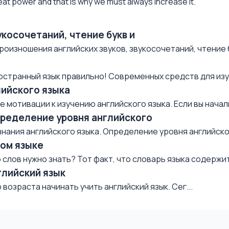
eat power and that is why we must always increase it.
укосочетаний, чтение букв и
роизношения английских звуков, звукосочетаний, чтение б
остранный язык правильно! Современных средств для изуч
лийского языка
мотивации к изучению английского языка. Если вы начали 
пределение уровня английского
нания английского языка. Определение уровня английског
ком языке
слов нужно знать? Тот факт, что словарь языка содержит 
глийский язык
возраста начинать учить английский язык. Сег...