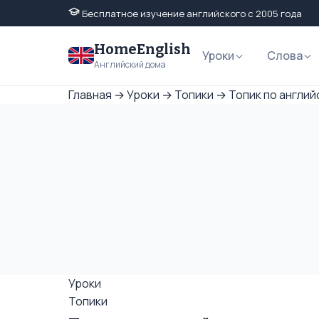
Бесплатное изучение английского с 2005 года
HomeEnglish
Уроки
Слова
Английский дома
Главная
→
Уроки
→
Топики
→
Топик по англий
Уроки
Топики