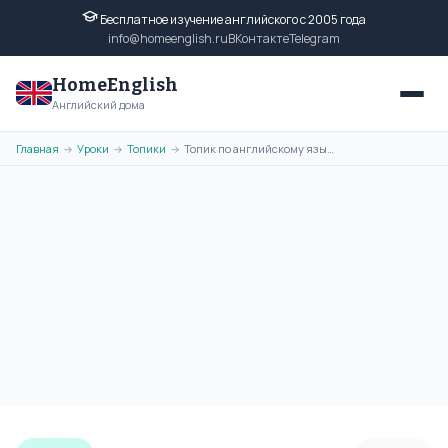
Бесплатное изучение английского с 2005 года
info@homeenglish.ru
ВКонтакте
Telegram
HomeEnglish
Английский дома
Главная
Уроки
Топики
Топик по английскому языку на тему - The History of Moscow для всех
→
→
→