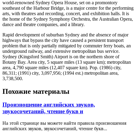
world-renowned Sydney Opera House, set on a promontory
southeast of the Harbour Bridge, is a major centre for the performing
arts, with theatres and recording, concert, and exhibition halls. It is
the home of the Sydney Symphony Orchestra, the Australian Opera,
dance and theatre companies, and a library.
Rapid development of suburban Sydney and the absence of major
highways that bypass the city have caused a persistent transport
problem that is only partially mitigated by commuter ferry boats, an
underground railway, and extensive metropolitan bus service.
Sydney (Kingsford Smith) Airport is on the northern shore of
Botany Bay. Area city, 5 square miles (13 square km); metropolitan
area, 4,790 square miles (12,407 square km). Pop. (1986) city,
86,311; (1991) city, 3,097,956; (1994 est.) metropolitan area,
3,738,500.
Похожие материалы
Произношение английских звуков,
звукосочетаний, чтение букв и
На этой странице вы можете найти правила произношения
английских звуков, звукосочетаний, чтение букв...