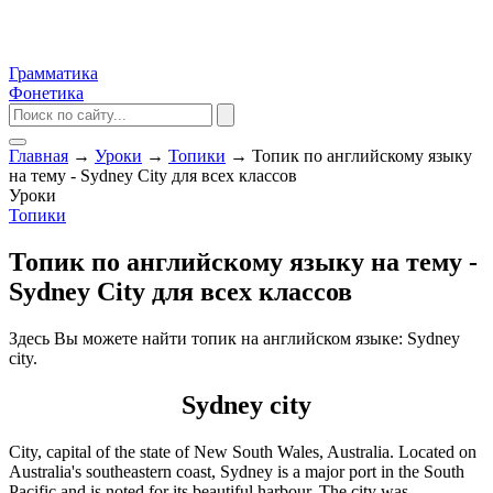
Грамматика
Фонетика
Главная
→
Уроки
→
Топики
→
Топик по английскому языку
на тему - Sydney City для всех классов
Уроки
Топики
Топик по английскому языку на тему -
Sydney City для всех классов
Здесь Вы можете найти топик на английском языке: Sydney
city.
Sydney city
City, capital of the state of New South Wales, Australia. Located on
Australia's southeastern coast, Sydney is a major port in the South
Pacific and is noted for its beautiful harbour. The city was