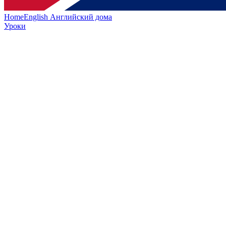
HomeEnglish
Английский дома
Уроки