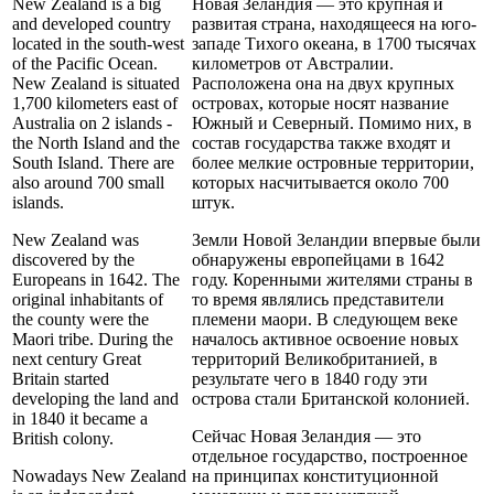
New Zealand is a big
Новая Зеландия — это крупная и
and developed country
развитая страна, находящееся на юго-
located in the south-west
западе Тихого океана, в 1700 тысячах
of the Pacific Ocean.
километров от Австралии.
New Zealand is situated
Расположена она на двух крупных
1,700 kilometers east of
островах, которые носят название
Australia on 2 islands -
Южный и Северный. Помимо них, в
the North Island and the
состав государства также входят и
South Island. There are
более мелкие островные территории,
also around 700 small
которых насчитывается около 700
islands.
штук.
New Zealand was
Земли Новой Зеландии впервые были
discovered by the
обнаружены европейцами в 1642
Europeans in 1642. The
году. Коренными жителями страны в
original inhabitants of
то время являлись представители
the county were the
племени маори. В следующем веке
Maori tribe. During the
началось активное освоение новых
next century Great
территорий Великобританией, в
Britain started
результате чего в 1840 году эти
developing the land and
острова стали Британской колонией.
in 1840 it became a
Сейчас Новая Зеландия — это
British colony.
отдельное государство, построенное
Nowadays New Zealand
на принципах конституционной