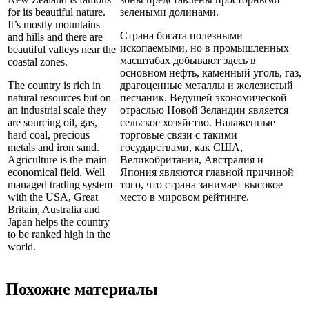
for its beautiful nature.
зелеными долинами.
It’s mostly mountains
Страна богата полезными
and hills and there are
ископаемыми, но в промышленных
beautiful valleys near the
масштабах добывают здесь в
coastal zones.
основном нефть, каменный уголь, газ,
The country is rich in
драгоценные металлы и железистый
natural resources but on
песчаник. Ведущей экономической
an industrial scale they
отраслью Новой Зеландии является
are sourcing oil, gas,
сельское хозяйство. Налаженные
hard coal, precious
торговые связи с такими
metals and iron sand.
государствами, как США,
Agriculture is the main
Великобритания, Австралия и
economical field. Well
Япония являются главной причиной
managed trading system
того, что страна занимает высокое
with the USA, Great
место в мировом рейтинге.
Britain, Australia and
Japan helps the country
to be ranked high in the
world.
Похожие материалы