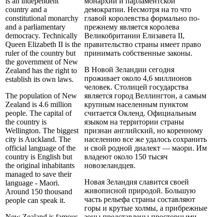
is an independent
монархии и парламентской
country and a
демократии. Несмотря на то что
constitutional monarchy
главой королевства формально по-
and a parliamentary
прежнему является королева
democracy. Technically
Великобритании Елизавета II,
Queen Elizabeth II is the
правительство страны имеет право
ruler of the country but
принимать собственные законы.
the government of New
В Новой Зеландии сегодня
Zealand has the right to
проживает около 4,6 миллионов
establish its own laws.
человек. Столицей государства
The population of New
является город Веллингтон, а самым
Zealand is 4.6 million
крупным населенным пунктом
people. The capital of
считается Окленд. Официальным
the country is
языком на территории страны
Wellington. The biggest
признан английский, но коренному
city is Auckland. The
населению все же удалось сохранить
official language of the
и свой родной диалект — маори. Им
country is English but
владеют около 150 тысяч
the original inhabitants
новозеландцев.
managed to save their
Новая Зеландия славится своей
language - Maori.
живописной природой. Большую
Around 150 thousand
часть рельефа страны составляют
people can speak it.
горы и крутые холмы, а прибрежные
New Zealand is famous
зоны представлены просторными