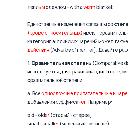
тёпл
ым
одеялом - with a
warm
blanket
Единственные изменения связанны со
степ
(кроме относительных)
имеют сравнительн
категория английских наречий может также
действия
(Adverbs of manner). Давайте ра
1.
Сравнительная степень
(Comparative d
используется
для сравнения одного предм
сравнительной степени.
a. Все
односложные прилагательные и нар
добавления суффикса
-er
. Например:
old - old
er
(старый - старее)
small - small
er
(маленький - меньше)