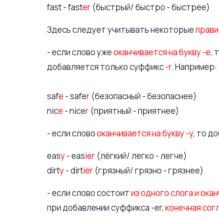
fast - fast
er
(быстрый/ быстро - быстрее)
Здесь следует учитывать некоторые
прави
- если слово уже
оканчивается на букву -e,
т
добавляется только суффикс
-r
. Например:
saf
e
- safe
r
(безопасный - безопаснее)
nic
e
- nice
r
(приятный - приятнее)
- если слово
оканчивается на букву -y
, то д
eas
y
- eas
ier
(лёгкий/ легко - легче)
dirt
y
- dirt
ier
(грязный/ грязно - грязнее)
- если слово состоит
из одного слога и ока
при добавлении суффикса -er,
конечная сог