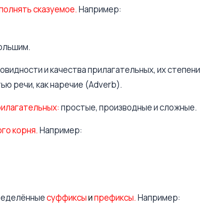
полнять сказуемое.
Например:
ольшим.
овидности и качества прилагательных, их степени
тью речи, как наречие (Adverb).
рилагательных:
простые, производные и сложные.
го корня.
Например:
ределённые
суффиксы
и
префиксы.
Например: