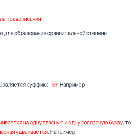
ла правописания:
о для образования сравнительной степени
обавляется суффикс
-ier.
Например:
нчивается на одну гласную и одну согласную букву
, то
ласная удваивается.
Например: