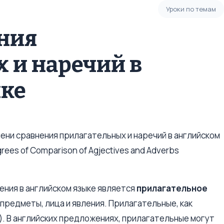
Уроки по темам
ния
 и наречий в
ыке
пени сравнения прилагательных и наречий в английском
ees of Comparison of Agjectives and Adverbs
ения в английском языке является
прилагательное
 предметы, лица и явления. Прилагательные, как
). В английских предложениях, прилагательные могут