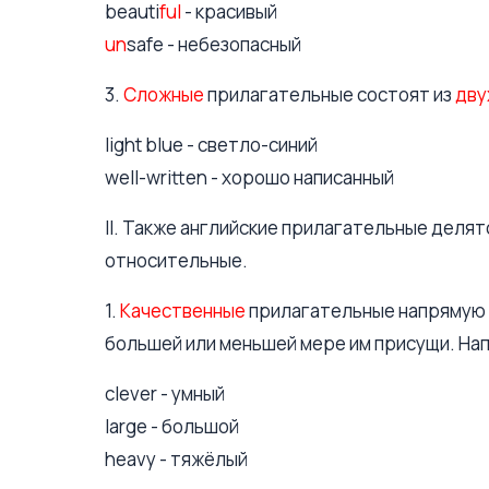
beauti
ful
- красивый
un
safe - небезопасный
3.
Сложные
прилагательные состоят из
дву
light blue - светло-синий
well-written - хорошо написанный
II. Также английские прилагательные делят
относительные.
1.
Качественные
прилагательные напрямую о
большей или меньшей мере им присущи. На
clever - умный
large - большой
heavy - тяжёлый