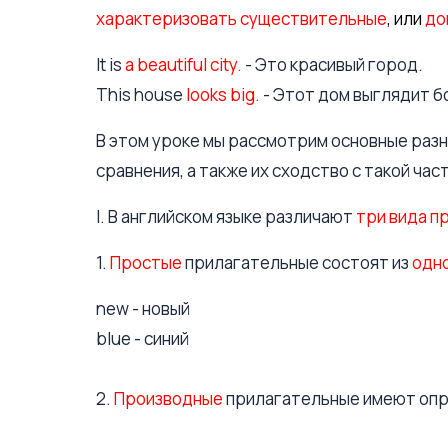
характеризовать
существительные
, или
до
It is
a beautiful city.
- Это красивый город.
This house
looks big.
- Этот дом выглядит б
В этом уроке мы рассмотрим основные разн
сравнения, а также их сходство с такой час
I. В английском языке различают
три вида п
1.
Простые
прилагательные состоят из
одно
new - новый
blue - синий
2.
Производные
прилагательные имеют оп