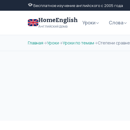
Бесплатное изучение английского с 2005 года
HomeEnglish
Уроки
Слова
Английский дома
Главная
→
Уроки
→
Уроки по темам
→
Степени сравне