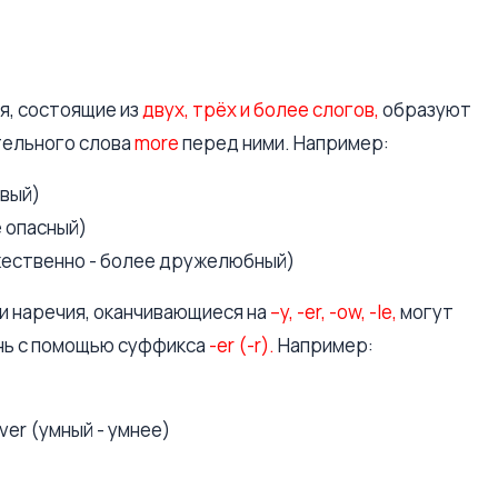
я, состоящие из
двух, трёх и более слогов,
образуют
тельного слова
more
перед ними. Например:
ивый)
е опасный)
жественно - более дружелюбный)
и наречия, оканчивающиеся на
–y, -er, -ow, -le,
могут
нь с помощью суффикса
-er (-r).
Например:
ver (умный - умнее)