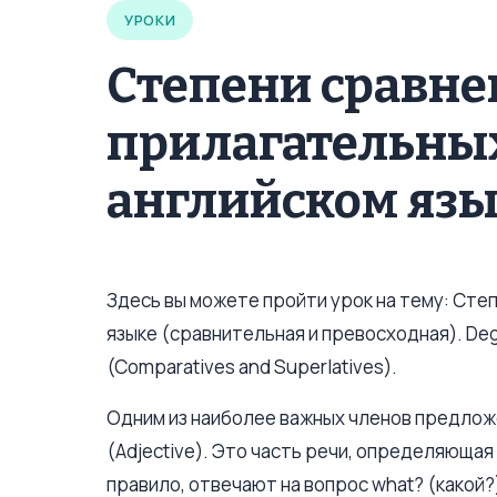
УРОКИ
Степени сравне
прилагательных
английском яз
Здесь вы можете пройти урок на тему: Сте
языке (сравнительная и превосходная). Degr
(Comparatives and Superlatives).
Одним из наиболее важных членов предлож
(Adjective). Это часть речи, определяющая
правило, отвечают на вопрос what? (какой?