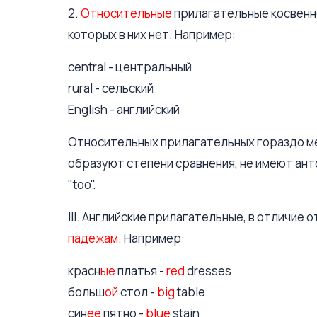
2.
Относительные
прилагательные косвенно
которых в них нет. Например:
central - центральный
rural - сельский
English - английский
Относительных прилагательных гораздо мен
образуют степени сравнения, не имеют анто
"too".
III. Английские прилагательные, в отличие о
падежам.
Например:
красн
ые
платья -
red
dresses
больш
ой
стол -
big
table
син
ее
пятно -
blue
stain