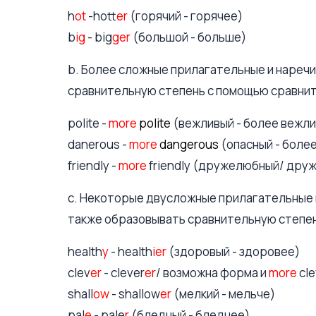
h
ot
-hot
ter
(горячий - горячее)
b
ig
- big
ger
(большой - больше)
b. Более сложные прилагательные и наречи
сравнительную степень с помощью сравни
polite -
more
polite
(вежливый - более вежл
danerous -
more
dangerous
(опасный - боле
friendly -
more
friendly (дружелюбный/ дру
c. Некоторые двусложные прилагательные 
также образовывать сравнительную степе
health
y
- health
ier
(здоровый - здоровее)
clev
er
- clever
er
/ возможна форма и
more
cle
shall
ow
- shallow
er
(мелкий - мельче)
pal
e
- pale
r
(бледный - бледнее)