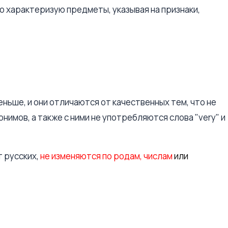
 характеризую предметы, указывая на признаки,
ьше, и они отличаются от качественных тем, что не
нимов, а также с ними не употребляются слова "very" и
т русских,
не изменяются по родам, числам
или