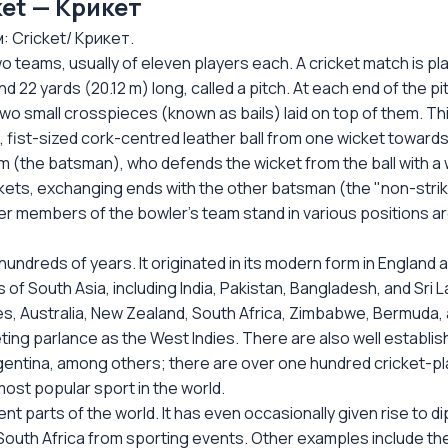
et — Крикет
 Cricket/ Крикет.
o teams, usually of eleven players each. A cricket match is pla
ound 22 yards (20.12 m) long, called a pitch. At each end of the 
wo small crosspieces (known as bails) laid on top of them. Thi
, fist-sized cork-centred leather ball from one wicket toward
 (the batsman), who defends the wicket from the ball with a 
ets, exchanging ends with the other batsman (the "non-strike
er members of the bowler's team stand in various positions ar
undreds of years. It originated in its modern form in England a
South Asia, including India, Pakistan, Bangladesh, and Sri Lank
es, Australia, New Zealand, South Africa, Zimbabwe, Bermuda,
eting parlance as the West Indies. There are also well establi
gentina, among others; there are over one hundred cricket-pl
most popular sport in the world.
ent parts of the world. It has even occasionally given rise to 
 of South Africa from sporting events. Other examples include 