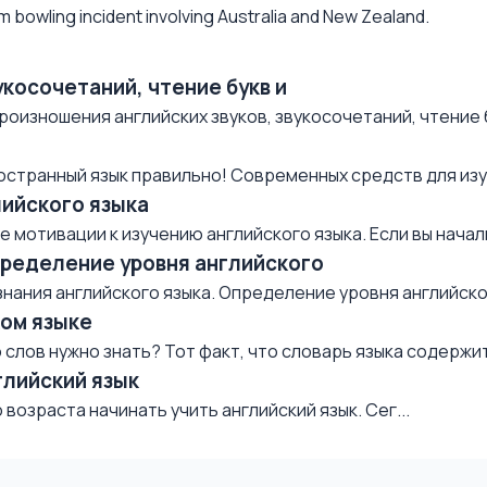
rm bowling incident involving Australia and New Zealand.
укосочетаний, чтение букв и
роизношения английских звуков, звукосочетаний, чтение б
остранный язык правильно! Современных средств для изуч
лийского языка
мотивации к изучению английского языка. Если вы начали 
пределение уровня английского
нания английского языка. Определение уровня английског
ком языке
слов нужно знать? Тот факт, что словарь языка содержит 
глийский язык
возраста начинать учить английский язык. Сег...