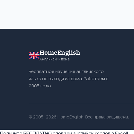
HomeEnglish
Английский дома
Бесплатное изучение английского
языка не выходя из дома. Работаем с
2005 года.
© 2005–2026 HomeEnglish. Все права защищены.
Получите БЕСПЛАТНО словари английских слов в Excel!