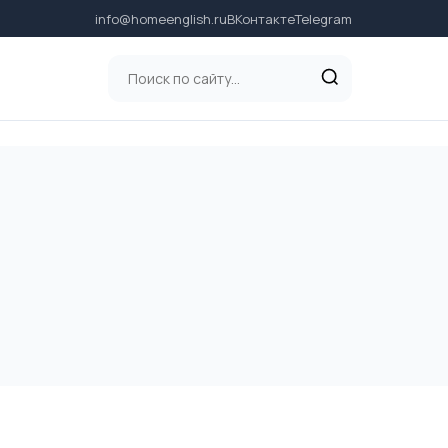
info@homeenglish.ru
ВКонтакте
Telegram