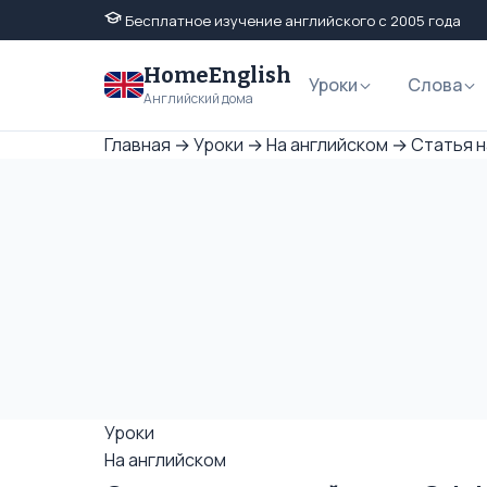
Бесплатное изучение английского с 2005 года
HomeEnglish
Уроки
Слова
Английский дома
Главная
→
Уроки
→
На английском
→
Статья н
Уроки
На английском