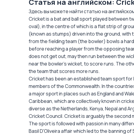
Статья на английском: Crick
Здесь вы можете найти статью на английском:
Cricket is a bat and ball sport played between tw
oval), in the centre of which is a flat strip of gr
(known as stumps) driven into the ground, with t
from the fielding team (the bowler) bowls a hard
before reaching a player from the opposing team
does not get out, may then run between the wick
near the bowler's wicket, to score runs. The oth
the team that scores more runs.
Cricket has been an established team sport for h
members of the Commonwealth. In the countries of 
a major sport in places such as England and Wal
Caribbean, which are collectively known in crick
diverse as the Netherlands, Kenya, Nepal and Ar
Cricket Council. Cricket is arguably the second 
The sport is followed with passion in many differ
Basil D'Oliveira affair which led to the banning