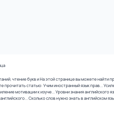
ица
аний, чтение букв и
На этой странице вы можете найти пр
е прочитать статью: Учим иностранный язык прав...
Усил
иление мотивации к изуче...
Уровни знания английского я
английского...
Сколько слов нужно знать в английском яз