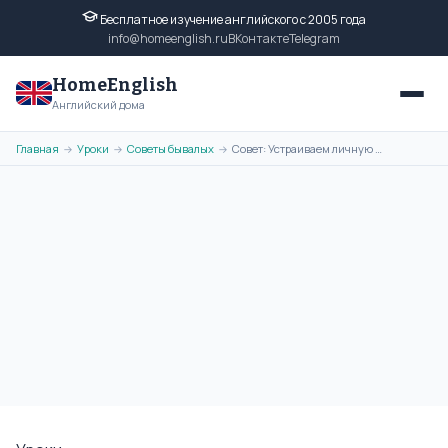
Бесплатное изучение английского с 2005 года
info@homeenglish.ru
ВКонтакте
Telegram
HomeEnglish
Английский дома
Главная
Уроки
Советы бывалых
Совет: Устраиваем личную жизнь и учим английский язык
→
→
→