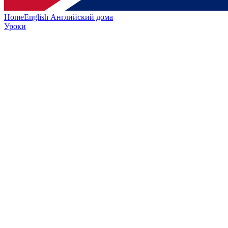
HomeEnglish
Английский дома
Уроки