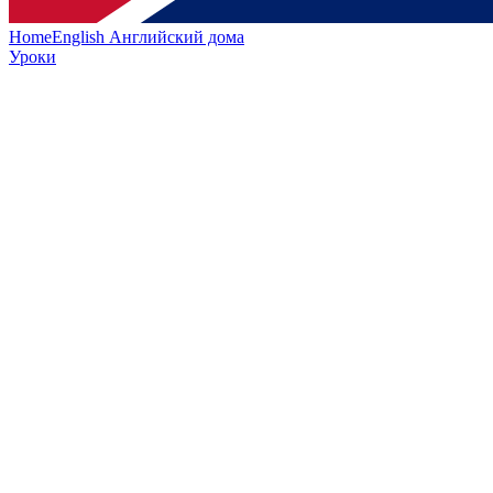
HomeEnglish
Английский дома
Уроки