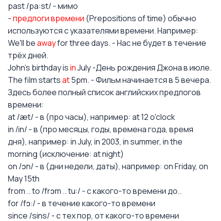
past /pa:st/ - мимо
-
предлоги времени
(Prepositions of time) обычно
используются с указателями времени. Например:
We'll be
away
for three days. - Нас не будет в течение
трёх дней.
John's birthday is
in
July -День рождения Джона в июле.
The film starts
at
5pm. - Фильм начинается в 5 вечера.
Здесь более полный список английских предлогов
времени:
at /æt/ - в (про часы), например: at 12 o'clock
in /in/ - в (про месяцы, годы, времена года, время
дня), например: in July, in 2003, in summer, in the
morning (исключение: at night)
on /ɔn/ - в (дни недели, даты), например: on Friday, on
May 15th
from .. to /frɔm .. tu:/ - с какого-то времени до..
for /fɔ:/ - в течение какого-то времени
since /sins/ - с тех пор, от какого-то времени