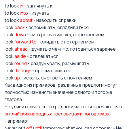
to look
in
- заглянуть к
to look
into
- изучать
to look
about
- наводить справки
look
back
- вспоминать, оглядываться
look
down
- смотреть свысока, с презрением
look
forward to
- ожидать с нетерпением
look
ahead
- думать о чем-то, готовиться заранее
look
aside
- отвлекаться
look
round
- раздумывать, размышлять
look
through
- просматривать
look
up
- искать, смотреть с почтением
Как видно из примеров, различные предлоги могут
полностью изменять значение одного и того же
глагола.
Не удивительно, что п редлоги часто встречаются в
английских народных пословицах и поговорках.
Например:
Never put
off
until
tomorrow what you can do today. - Не