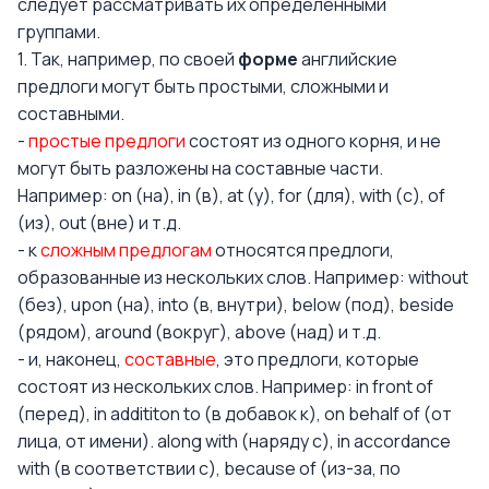
следует рассматривать их определёнными
группами.
1. Так, например, по своей
форме
английские
предлоги могут быть простыми, сложными и
составными.
-
простые предлоги
состоят из одного корня, и не
могут быть разложены на составные части.
Например: on (на), in (в), at (у), for (для), with (с), of
(из), out (вне) и т.д.
- к
сложным предлогам
относятся предлоги,
образованные из нескольких слов. Например: without
(без), upon (на), into (в, внутри), below (под), beside
(рядом), around (вокруг), above (над) и т.д.
- и, наконец,
составные
, это предлоги, которые
состоят из нескольких слов. Например: in front of
(перед), in addititon to (в добавок к), on behalf of (от
лица, от имени). along with (наряду с), in accordance
with (в соответствии с), because of (из-за, по