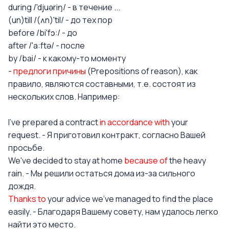
during /'djuəriŋ/ - в течение ...
(un)till /(ʌn)'til/ - до тех пор
before /bi'fɔ:/ - до
after /'a:ftə/ - после
by /bai/ - к какому-то моменту
-
предлоги причины
(Prepositions of reason), как
правило, являются составными, т.е. состоят из
нескольких слов. Например:
I've prepared a contract
in accordance with
your
request. - Я приготовил контракт, согласно Вашей
просьбе.
We've decided to stay at home
because of
the heavy
rain. - Мы решили остаться дома из-за сильного
дождя.
Thanks to
your advice we've managed to find the place
easily. - Благодаря Вашему совету, нам удалось легко
найти это место.