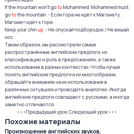
If the mountain won’t go
to
Mohammed, Mohammed must
go
to
the mountain. - Если гора не идёт к Магомету,
Магомет идёт к горе.
Keep your chin
up
. - Не опускай подбородок./ Не вешай
нос.
Таким образом, мы рассмотрели самые
распространённые английские предлоги, их
классификацию и роль в предложениях, а также
использование в разных контекстах. Чтобы лучше
понять английские предлоги и их многообразие,
обращайте внимание на их использование в
различных ситуациях и проводите аналогию. Иногда
английские предлоги совпадают с русскими, а иногда
заметно отличаются.
<<<Предыдущий урок
Следующий урок>>>
Похожие материалы
Произношение английских звуков,