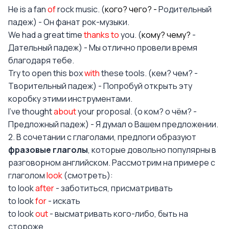
He is a fan
of
rock music. (
кого? чего? -
Родительный
падеж) - Он фанат рок-музыки.
We had a great time
thanks to
you. (
кому? чему?
-
Дательный падеж) - Мы отлично провели время
благодаря тебе.
Try to open this box
with
these tools. (кем? чем? -
Творительный падеж) - Попробуй открыть эту
коробку этими инструментами.
I've thought
about
your proposal. (о ком? о чём? -
Предложный падеж) - Я думал о Вашем предложении.
2. В сочетании с глаголами, предлоги образуют
фразовые глаголы
, которые довольно популярны в
разговорном английском. Рассмотрим на примере с
глаголом
look
(смотреть):
to look
after
- заботиться, присматривать
to look
for
- искать
to look
out
- высматривать кого-либо, быть на
стороже