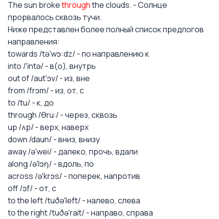
The sun broke
through
the clouds. - Солнце
прорвалось сквозь тучи.
Ниже представлен более полный список предлогов
направления:
towards /tə'wɔ:dz/ - по направлению к
into /'intə/ - в(о), внутрь
out of /aut'ɔv/ - из, вне
from /frɔm/ - из, от, с
to /tu/ - к, до
through /θru:/ - через, сквозь
up /ʌp/ - верх, наверх
down /daun/ - вниз, внизу
away /ə'wei/ - далеко, прочь, вдали
along /ə'lɔŋ/ - вдоль, по
across /ə'krɔs/ - поперек, напротив
off /ɔf/ - от, с
to the left /tuðə'left/ - налево, слева
to the right /tuðə'rait/ - направо, справа