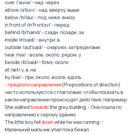
over /'əuvə/ - над, через
above /ə'bʌv/ - над, вверху, выше
below /bi'ləu/ - под, ниже, внизу
in front of /in'frʌntɔv/ - перед
behind /bi'haind/ - сзади, позади, за
inside /in'said/ - внутри, в
outside /aut'said/ - снаружи, за пределами
near /niə/ - возле, около, рядом, у
beside /bi'said/ - близ, около
at /æt/ у, в, на
by /bai/ - при, около, возле, вдоль
-
предлоги направления
(Prepositions of direction)
часто используются с глаголами, чтобы показать в
каком направлении происходят действия. Например:
She walked
towards
the grey building. - Она пошла по
направлению к серому зданию.
The little boy fell
down
while he was running. -
Маленький мальчик упал пока бежал.