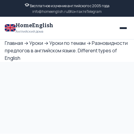
Бесплатное изучение английского с 2005 года
info@homeenglish.ru
ВКонтакте
Telegram
HomeEnglish
Английский дома
Главная
→
Уроки
→
Уроки по темам
→
Разновидности
предлогов в английском языке. Different types of
English