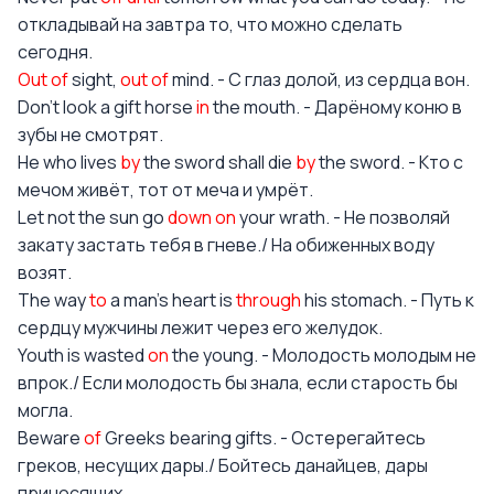
откладывай на завтра то, что можно сделать
сегодня.
Out of
sight,
out of
mind. - С глаз долой, из сердца вон.
Don’t look a gift horse
in
the mouth. - Дарёному коню в
зубы не смотрят.
He who lives
by
the sword shall die
by
the sword. - Кто с
мечом живёт, тот от меча и умрёт.
Let not the sun go
down on
your wrath. - Не позволяй
закату застать тебя в гневе./ На обиженных воду
возят.
The way
to
a man’s heart is
through
his stomach. - Путь к
сердцу мужчины лежит через его желудок.
Youth is wasted
on
the young. - Молодость молодым не
впрок./ Если молодость бы знала, если старость бы
могла.
Beware
of
Greeks bearing gifts. - Остерегайтесь
греков, несущих дары./ Бойтесь данайцев, дары
приносящих.