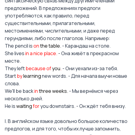
синтаксическую связь между другими членами
предложений. В предложениях предлоги
употребляются, как правило, перед
существительными, прилагательными,
местоимениями, числительными, и даже перед
герундиями, либо после глаголов. Например:
The pencil is
on
the table.
- Карандаш на столе.
She lives
in a nice place.
- Она живёт в прекрасном
месте.
They left
because of
you
.
- Они уехали из-за тебя.
Start
by
learning
new words. - Для начала выучи новые
слова.
We'll be back
in
three weeks
.
- Мы вернёмся через
несколько дней.
He is
waiting
for
you downstairs. - Он ждёт тебя внизу.
I. В английском языке довольно большое количество
предлогов, и для того, чтобы их лучше запомнить,