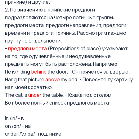
причине) и другие.
2. По
значению
английские предлоги
подразделяются на четыре логичные группы:
предлоги места, предлоги направления, предлоги
времени и предлоги причины. Рассмотрим каждую
группу по отдельности.
-
предлоги места
(Prepositions of place) указывают
на то, где одушевлённые и неодушевлённые
предметы могут быть расположены. Например:
He is hiding
behind
the door. - Он прячется за дверью.
Hang that picture
above
my bed. - Повесьте ту картину
над моей кроватью.
The cat is
under
the table. - Кошка под столом.
Вот более полный список предлогов места:
in /in/ - в
on /ɔn/ - на
under /'ʌndə/ -под, ниже