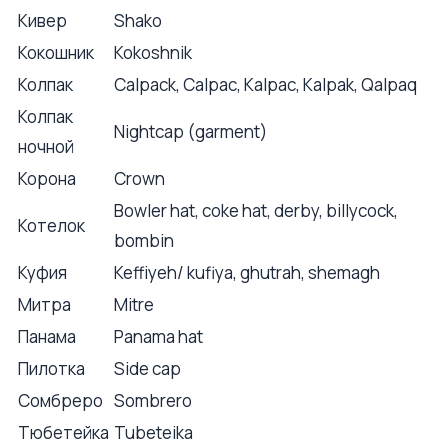
Кивер
Shako
Кокошник
Kokoshnik
Колпак
Calpack, Calpac, Kalpac, Kalpak, Qalpaq
Колпак
Nightcap (garment)
ночной
Корона
Crown
Bowler hat, coke hat, derby, billycock,
Котелок
bombin
Куфия
Keffiyeh/ kufiya, ghutrah, shemagh
Митра
Mitre
Панама
Panama hat
Пилотка
Side cap
Сомбреро
Sombrero
Тюбетейка
Tubeteika