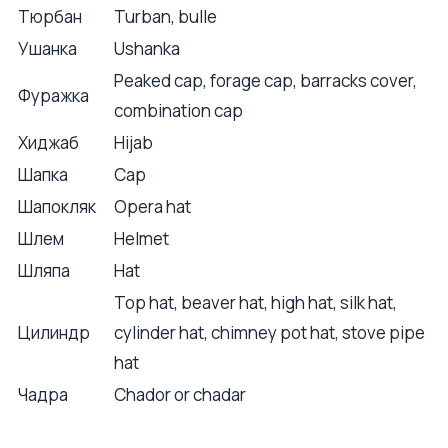
Тюрбан
Turban, bulle
Ушанка
Ushanka
Peaked cap, forage cap, barracks cover,
Фуражка
combination cap
Хиджаб
Hijab
Шапка
Cap
Шапокляк
Opera hat
Шлем
Helmet
Шляпа
Hat
Top hat, beaver hat, high hat, silk hat,
Цилиндр
cylinder hat, chimney pot hat, stove pipe
hat
Чадра
Chador or chadar