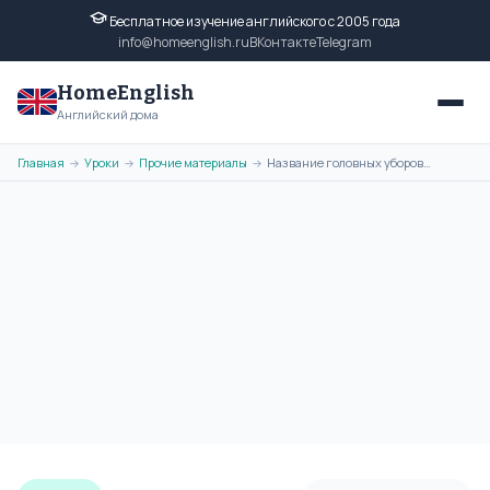
Бесплатное изучение английского с 2005 года
info@homeenglish.ru
ВКонтакте
Telegram
HomeEnglish
Английский дома
Главная
Уроки
Прочие материалы
Название головных уборов на английском языке с переводом
→
→
→