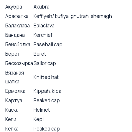
Акубра
Akubra
Арафатка
Keffiyeh/ kufiya, ghutrah, shemagh
Балаклава
Balaclava
Бандана
Kerchief
Бейсболка
Baseball cap
Берет
Beret
Бескозырка
Sailor cap
Вязаная
Knitted hat
шапка
Ермолка
Kippah, kipa
Картуз
Peaked cap
Каска
Helmet
Кепи
Kepi
Кепка
Peaked cap