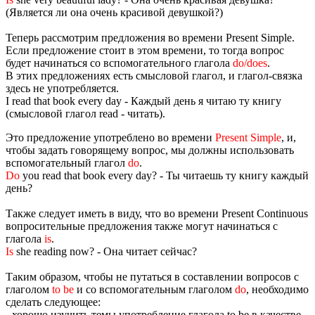
(Является ли она очень красивой девушкой?)
Теперь рассмотрим предложения во времени Present Simple.
Если предложение стоит в этом времени, то тогда вопрос
будет начинаться со вспомогательного глагола
do/does
.
В этих предложениях есть смысловой глагол, и глагол-связка
здесь не употребляется.
I read that book every day - Каждый день я читаю ту книгу
(смысловой глагол read - читать).
Это предложение употреблено во времени
Present Simple
, и,
чтобы задать говорящему вопрос, мы должны использовать
вспомогательный глагол
do
.
Do
you read that book every day? - Ты читаешь ту книгу каждый
день?
Также следует иметь в виду, что во времени Present Continuous
вопросительные предложения также могут начинаться с
глагола
is
.
Is
she reading now? - Она читает сейчас?
Таким образом, чтобы не путаться в составлении вопросов с
глаголом
to be
и со вспомогательным глаголом
do
, необходимо
сделать следующее:
- хорошо изучить темы употребление глагола to be в качестве