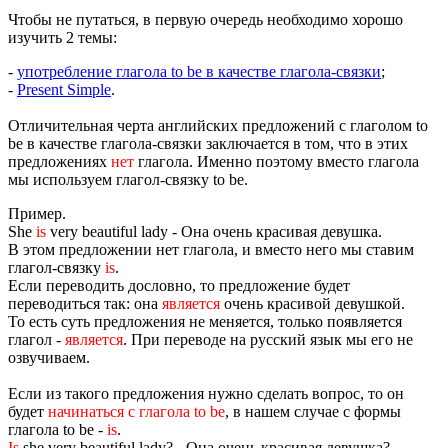
Чтобы не путаться, в первую очередь необходимо хорошо
изучить 2 темы:
-
употребление глагола to be в качестве глагола-связки
;
-
Present Simple
.
Отличительная черта английских предложений с глаголом to
be в качестве глагола-связки заключается в том, что в этих
предложениях
нет
глагола. Именно поэтому вместо глагола
мы используем глагол-связку to be.
Пример.
She
is
very beautiful lady - Она очень красивая девушка.
В этом предложении нет глагола, и вместо него мы ставим
глагол-связку
is
.
Если переводить дословно, то предложение будет
переводиться так: она
является
очень красивой девушкой.
То есть суть предложения не меняется, только появляется
глагол -
является
. При переводе на русский язык мы его не
озвучиваем.
Если из такого предложения нужно сделать вопрос, то он
будет
начинаться с глагола to be
, в нашем случае с формы
глагола to be -
is
.
Is
she very beautiful lady? - Она очень красивая девушка?