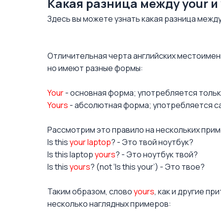
Какая разница между your и
Здесь вы можете узнать какая разница межд
Отличительная черта английских местоимен
но имеют разные формы:
Your
- основная форма; употребляется тольк
Yours
- абсолютная форма; употребляется с
Рассмотрим это правило на нескольких прим
Is this
your laptop
? - Это твой ноутбук?
Is this laptop
yours
? - Это ноутбук твой?
Is this
yours
? (not ‘Is this your’) - Это твое?
Таким образом, слово
yours
, как и другие 
несколько наглядных примеров: