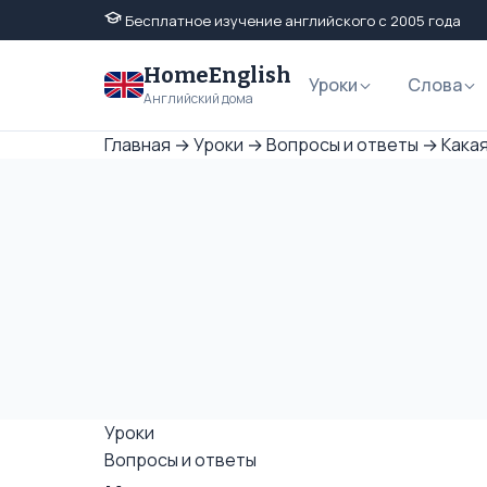
Бесплатное изучение английского с 2005 года
HomeEnglish
Уроки
Слова
Английский дома
Главная
→
Уроки
→
Вопросы и ответы
→
Какая
Уроки
Вопросы и ответы