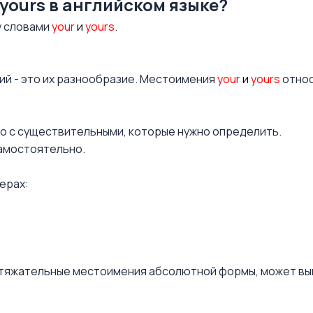
 yours в английском языке?
у словами
your
и
yours
.
ий - это их разнообразие. Местоимения
your
и
yours
относ
о с существительными, которые нужно определить.
амостоятельно.
ерах:
притяжательные местоимения абсолютной формы, может в