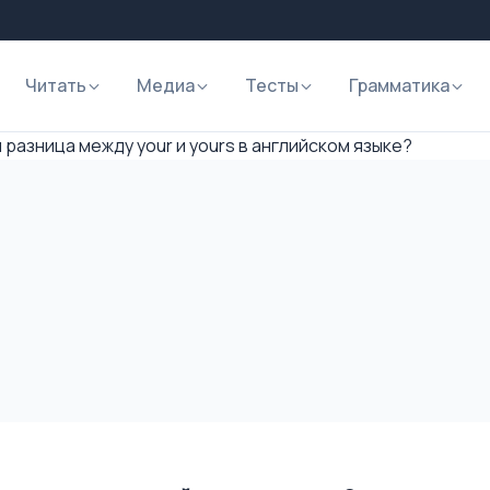
Читать
Медиа
Тесты
Грамматика
 разница между your и yours в английском языке?