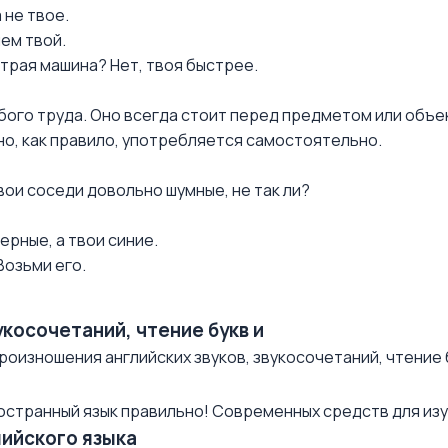
а не твое.
чем твой.
быстрая машина? Нет, твоя быстрее.
бого труда. Оно всегда стоит перед предметом или объе
о, как правило, употребляется самостоятельно.
- Твои соседи довольно шумные, не так ли?
черные, а твои синие.
 Возьми его.
укосочетаний, чтение букв и
роизношения английских звуков, звукосочетаний, чтение б
остранный язык правильно! Современных средств для изуч
лийского языка