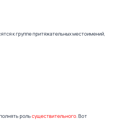
ятся к группе притяжательных местоимений,
ыполнять роль
существительного
. Вот