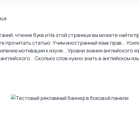
ица
аний, чтение букв и
На этой странице вы можете найти пр
е прочитать статью: Учим иностранный язык прав...
Усил
иление мотивации к изуче...
Уровни знания английского я
английского...
Сколько слов нужно знать в английском яз