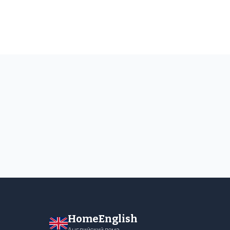
HomeEnglish
Английский дома