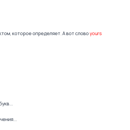
ктом, которое определяет. А вот слово
yours
укв...
ения...