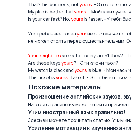
That’s his business, not
yours.
- Это его дело, 
My plan is better that
yours
. - Мой план лучше, 
Is your car fast? No,
yours
is faster. - У тебя 
Употребление слова
your
не составляет осо
не может стоять перед существительным. Он
Your neighbors
are rather noisy, aren’t they? 
Are these keys
yours
? - Эти ключи твои?
My watch is black and
yours
is blue. - Мои часы 
This ticket is
yours
. Take it. - Этот билет твой.
Похожие материалы
Произношение английских звуков, зв
На этой странице вы можете найти правила п
Учим иностранный язык правильно!
Здесь вы можете прочитать статью: Учим ин
Усиление мотивации к изучению анг