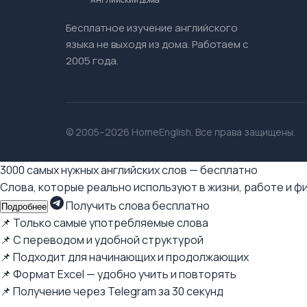
Бесплатное изучение английского
языка не выходя из дома. Работаем с
2005 года.
© 2005–2026 HomeEnglish. Все права защищены.
3000 самых нужных английских слов — бесплатно
Слова, которые реально используют в жизни, работе и ф
Получить слова бесплатно
Подробнее
📌 Только самые употребляемые слова
📌 С переводом и удобной структурой
📌 Подходит для начинающих и продолжающих
📌 Формат Excel — удобно учить и повторять
📌 Получение через Telegram за 30 секунд