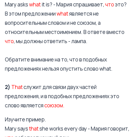
Mary asks
what
it is? - Мария спрашивает,
что
это?
В этом предложении
what
является не
вопросительным словом и не союзом, а
относительным местоимением. В ответе вместо
что
, мы должны ответить - лампа.
Обратите внимание на то, что в подобных
предложениях нельзя опустить слово what.
2)
That
служит для связи двух частей
предложения, и в подобных предложениях это
слово является
союзом.
Изучите пример.
Mary says
that
she works every day - Мария говорит,