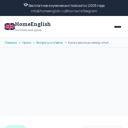
Бесплатное изучение английского с 2005 года
info@homeenglish.ru
ВКонтакте
Telegram
HomeEnglish
Английский дома
Главная
Уроки
Вопросы и ответы
Какая разница между what и that в английском языке?
→
→
→