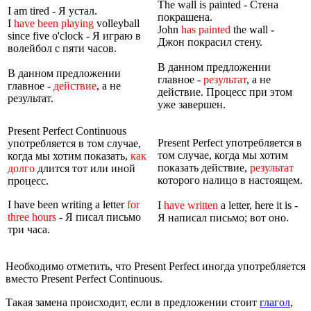
The wall is painted - Стена
I am tired - Я устал.
покрашена.
I
have been playing
volleyball
John
has painted
the wall -
since five o'clock - Я играю в
Джон покрасил стену.
волейбол с пяти часов.
В данном предложении
В данном предложении
главное -
результат
, а не
главное -
действие
, а не
действие. Процесс при этом
результат.
уже завершен.
Present Perfect Continuous
Present Perfect употребляется в
употребляется в том случае,
том случае, когда мы хотим
когда мы хотим показать,
как
показать действие,
результат
долго
длится тот или иной
которого налицо в настоящем.
процесс.
I have been writing a letter
for
I
have written
a letter, here it is -
three hours
- Я писал письмо
Я написал письмо; вот оно.
три часа.
Необходимо отметить, что Present Perfect иногда употребляется
вместо Present Perfect Continuous.
Такая замена происходит, если в предложении стоит
глагол
,