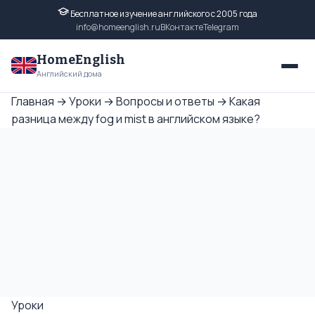
Бесплатное изучение английского с 2005 года
info@homeenglish.ru
ВКонтакте
Telegram
HomeEnglish
Английский дома
Главная
→
Уроки
→
Вопросы и ответы
→
Какая
разница между fog и mist в английском языке?
Уроки