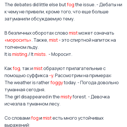
The debates did little else but
fog
the issue. - Дебаты ни
к чему не привели, кроме того, что еще больше
затуманили обсуждаемую тему.
В безличных оборотах слово
mist
может означать
«моросить»
. Также,
mist
- это спиртной напиток на
толченом льду.
It is
misting
./ It
mists.
- Моросит.
Как
fog
, так и
mist
образуют прилагательные с
помощью суффикса
-y
. Рассмотрим на примерах:
The weather is rather
foggy
today. - Погода довольно
туманная сегодня.
The girl disappeared in the
misty
forest. - Девочка
исчезла в туманном лесу.
Со словами
fog
и
mist
есть много устойчивых
выражений: