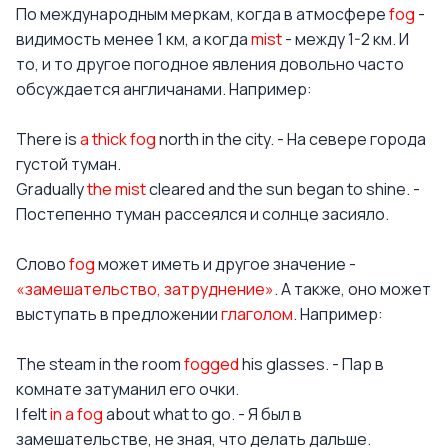
По международным меркам, когда в атмосфере
fog
-
видимость менее 1 км, а когда
mist
- между 1-2 км. И
то, и то другое погодное явления довольно часто
обсуждается англичанами. Например:
There is
a thick fog
north in the city. - На севере города
густой туман.
Gradually
the mist
cleared and the sun began to shine. -
Постепенно туман рассеялся и солнце засияло.
Слово
fog
может иметь и другое значение -
«замешательство, затруднение»
. А также, оно может
выступать в предложении
глаголом
. Например:
The steam in the room
fogged
his glasses. - Пар в
комнате затуманил его очки.
I felt
in a fog
about what to go. - Я был в
замешательстве, не зная, что делать дальше.