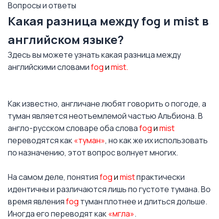
Вопросы и ответы
Какая разница между fog и mist в
английском языке?
Здесь вы можете узнать какая разница между
английскими словами
fog
и
mist.
Как известно, англичане любят говорить о погоде, а
туман является неотъемлемой частью Альбиона. В
англо-русском словаре оба слова
fog
и
mist
переводятся как
«туман»
, но как же их использовать
по назначению, этот вопрос волнует многих.
На самом деле, понятия
fog
и
mist
практически
идентичны и различаются лишь по густоте тумана. Во
время явления
fog
туман плотнее и длиться дольше.
Иногда его переводят как
«мгла»
.