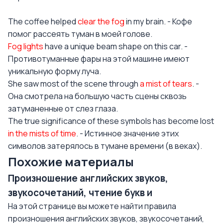
The coffee helped
clear the fog
in my brain. - Кофе
помог рассеять туман в моей голове.
Fog lights
have a unique beam shape on this car. -
Противотуманные фары на этой машине имеют
уникальную форму луча.
She saw most of the scene through
a mist of tears
. -
Она смотрела на большую часть сцены сквозь
затуманенные от слез глаза.
The true significance of these symbols has become lost
in the mists of time
. - Истинное значение этих
символов затерялось в тумане времени (в веках).
Похожие материалы
Произношение английских звуков,
звукосочетаний, чтение букв и
На этой странице вы можете найти правила
произношения английских звуков, звукосочетаний,