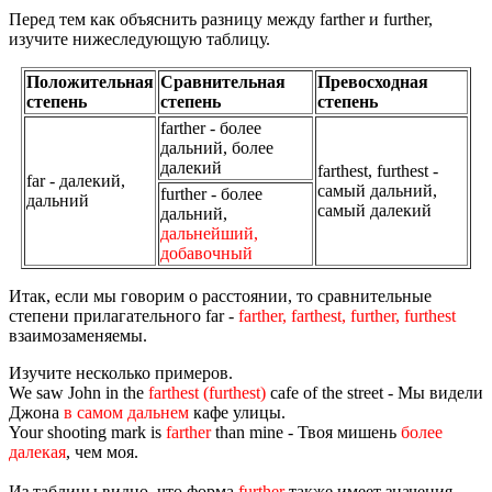
Перед тем как объяснить разницу между farther и further,
изучите нижеследующую таблицу.
Положительная
Сравнительная
Превосходная
степень
степень
степень
farther - более
дальний, более
далекий
farthest, furthest -
far - далекий,
самый дальний,
further - более
дальний
самый далекий
дальний,
дальнейший,
добавочный
Итак, если мы говорим о расстоянии, то сравнительные
степени прилагательного far -
farther, farthest, further, furthest
взаимозаменяемы.
Изучите несколько примеров.
We saw John in the
farthest (furthest)
cafe of the street - Мы видели
Джона
в самом дальнем
кафе улицы.
Your shooting mark is
farther
than mine - Твоя мишень
более
далекая
, чем моя.
Из таблицы видно, что форма
further
также имеет значения