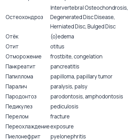
Intervertebral Osteochondrosis,
Остеохондроз
Degenerated Disc Disease,
Herniated Disc, Bulged Disc
Отёк
(o)edema
Отит
otitus
Отморожение
frostbite, congelation
Панкреатит
pancreatitis
Папиллома
papilloma, papillary tumor
Паралич
paralysis, palsy
Пародонтоз
parodontosis, amphodontosis
Педикулез
pediculosis
Перелом
fracture
Переохлаждение
exposure
Пиелонефрит
pyelonephritis