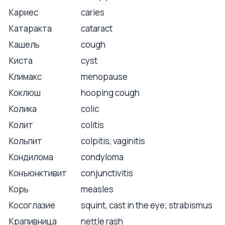
Кариес
caries
Катаракта
cataract
Кашель
cough
Киста
cyst
Климакс
menopause
Коклюш
hooping cough
Колика
colic
Колит
colitis
Кольпит
colpitis, vaginitis
Кондилома
condyloma
Конъюнктивит
conjunctivitis
Корь
measles
Косоглазие
squint, cast in the eye; strabismus
Крапивница
nettle rash