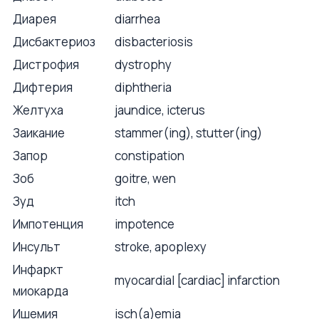
Диарея
diarrhea
Дисбактериоз
disbacteriosis
Дистрофия
dystrophy
Дифтерия
diphtheria
Желтуха
jaundice, icterus
Заикание
stammer(ing), stutter(ing)
Запор
constipation
Зоб
goitre, wen
Зуд
itch
Импотенция
impotence
Инсульт
stroke, apoplexy
Инфаркт
myocardial [cardiac] infarction
миокарда
Ишемия
isch(a)emia