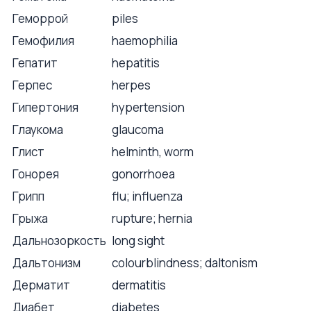
Геморрой
piles
Гемофилия
haemophilia
Гепатит
hepatitis
Герпес
herpes
Гипертония
hypertension
Глаукома
glaucoma
Глист
helminth, worm
Гонорея
gonorrhoea
Грипп
flu; influenza
Грыжа
rupture; hernia
Дальнозоркость
long sight
Дальтонизм
colourblindness; daltonism
Дерматит
dermatitis
Диабет
diabetes