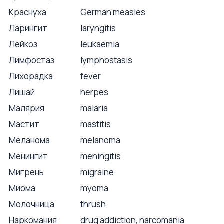
Краснуха
German measles
Ларингит
laryngitis
Лейкоз
leukaemia
Лимфостаз
lymphostasis
Лихорадка
fever
Лишай
herpes
Малярия
malaria
Мастит
mastitis
Меланома
melanoma
Менингит
meningitis
Мигрень
migraine
Миома
myoma
Молочница
thrush
Наркомания
drug addiction, narcomania