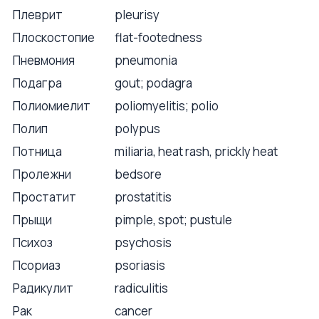
Плеврит
pleurisy
Плоскостопие
flat-footedness
Пневмония
pneumonia
Подагра
gout; podagra
Полиомиелит
poliomyelitis; polio
Полип
polypus
Потница
miliaria, heat rash, prickly heat
Пролежни
bedsore
Простатит
prostatitis
Прыщи
pimple, spot; pustule
Психоз
psychosis
Псориаз
psoriasis
Радикулит
radiculitis
Рак
cancer