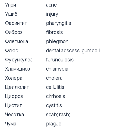
Угри
acne
Ушиб
injury
Фарингит
pharyngitis
Фиброз
fibrosis
Флегмона
phlegmon
Флюс
dental abscess, gumboil
Фурункулёз
furunculosis
Хламидиоз
chlamydia
Холера
cholera
Целлюлит
cellulitis
Цирроз
cirrhosis
Цистит
cystitis
Чесотка
scab; rash;
Чума
plague