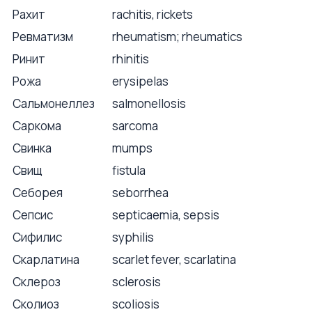
Рахит
rachitis, rickets
Ревматизм
rheumatism; rheumatics
Ринит
rhinitis
Рожа
erysipelas
Сальмонеллез
salmonellosis
Саркома
sarcoma
Свинка
mumps
Свищ
fistula
Себорея
seborrhea
Сепсис
septicaemia, sepsis
Сифилис
syphilis
Скарлатина
scarlet fever, scarlatina
Склероз
sclerosis
Сколиоз
scoliosis