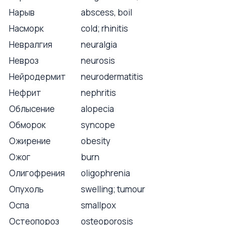
Нарыв
abscess, boil
Насморк
cold; rhinitis
Невралгия
neuralgia
Невроз
neurosis
Нейродермит
neurodermatitis
Нефрит
nephritis
Облысение
alopecia
Обморок
syncope
Ожирение
obesity
Ожог
burn
Олигофрения
oligophrenia
Опухоль
swelling; tumour
Оспа
smallpox
Остеопороз
osteoporosis