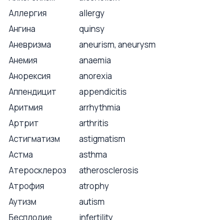
Аллергия
allergy
Ангина
quinsy
Аневризма
aneurism, aneurysm
Анемия
anaemia
Анорексия
anorexia
Аппендицит
appendicitis
Аритмия
arrhythmia
Артрит
arthritis
Астигматизм
astigmatism
Астма
asthma
Атеросклероз
atherosclerosis
Атрофия
atrophy
Аутизм
autism
Бесплодие
infertility