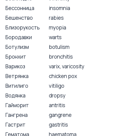
Бессонница
insomnia
Бешенство
rabies
Близорукость
myopia
Бородавки
warts
Ботулизм
botulism
Бронхит
bronchitis
Варикоз
varix, varicosity
Ветрянка
chicken pox
Витилиго
vitiligo
Водянка
dropsy
Гайморит
antritis
Гангрена
gangrene
Гастрит
gastritis
Гематома
haematoma