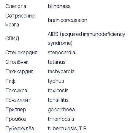
Слепота
blindness
Сотрясение
brain concussion
мозга
AIDS (acquired immunodeficiency
СПИД
syndrome)
Стенокардия
stenocardia
Столбняк
tetanus
Тахикардия
tachycardia
Тиф
typhus
Токсикоз
toxicosis
Тонзиллит
tonsillitis
Триппер
gonorrhoea
Тромбоз
thrombosis
Туберкулёз
tuberculosis, T.B.