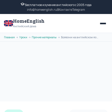
Бесплатное изучение английского с 2005 года
info@homeenglish.ru
ВКонтакте
Telegram
HomeEnglish
Английский дома
Главная
Уроки
Прочие материалы
Болезни на английском языке с переводом. Названия болезней
→
→
→