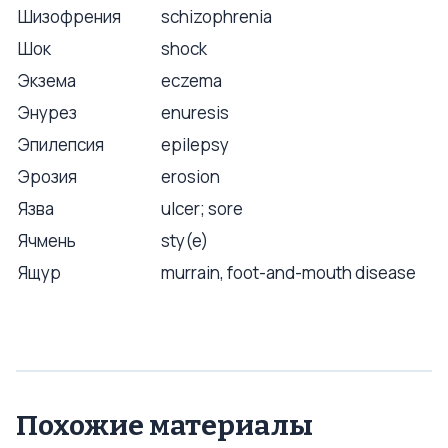
Шизофрения
schizophrenia
Шок
shock
Экзема
eczema
Энурез
enuresis
Эпилепсия
epilepsy
Эрозия
erosion
Язва
ulcer; sore
Ячмень
sty(e)
Ящур
murrain, foot-and-mouth disease
Похожие материалы