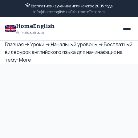
Бесплатное изучение английского с 2005 года
info@homeenglish.ru
ВКонтакте
Telegram
HomeEnglish
Английский дома
Главная
→
Уроки
→
Начальный уровень
→
Бесплатный
видеоурок английского языка для начинающих на
тему: More