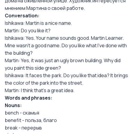
дома на оживленной улице. Художник интересуется
мнением Мартина о своей работе.
Conversation:
Ishikawa: Martin is a nice name.
Martin: Do you like it?
Ishikawa: Yes. Your name sounds good. Martin Learner.
Mine wasn't a good name. Do you like what I've done with
the building?
Martin: Yes, it was just an ugly brown building. Why did
you paint this side green?
Ishikawa: It faces the park. Do you like that idea? It brings
the color of the park into the street.
Martin: I think that's a great idea.
Words and phrases:
Nouns:
bench - скамья
benefit - польза, благо
break - перерыв