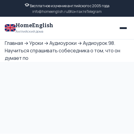
Бесплатное изучение английского с 2005 года
info@homeenglish.ru
ВКонтакте
Telegram
HomeEnglish
Английский дома
Главная
→
Уроки
→
Аудиоуроки
→
Аудиоурок 98.
Научиться спрашивать собеседника о том, что он
думает по