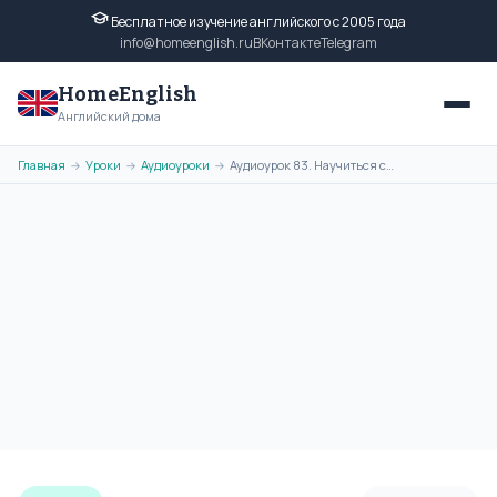
Бесплатное изучение английского с 2005 года
info@homeenglish.ru
ВКонтакте
Telegram
HomeEnglish
Английский дома
Главная
Уроки
Аудиоуроки
Аудиоурок 83. Научиться сравнивать разные объекты
→
→
→