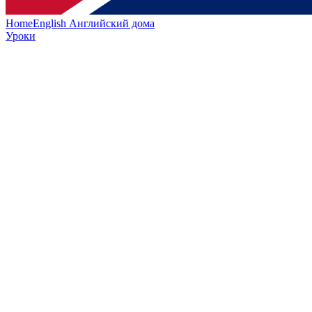
HomeEnglish
Английский дома
Уроки