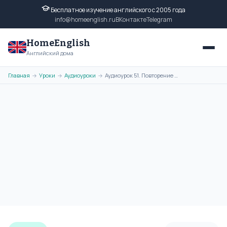
Бесплатное изучение английского с 2005 года
info@homeenglish.ru
ВКонтакте
Telegram
HomeEnglish
Английский дома
Главная
Уроки
Аудиоуроки
Аудиоурок 51. Повторение фраз и выражений из прошлых уроков. Вы также
→
→
→