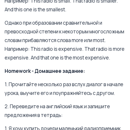
Например: This radio is small. That radio is smaller.
And this one is the smallest.
Однако при образовании сравнительной и
превосходной степени к некоторым многосложным
словам прибавляются слова more или most.
Например: This radio is expensive. That radio is more
expensive. And that one is the most expensive.
Homework - Домашнее задание:
1. Прочитайте несколько раз вслух диалог в начале
урока, выучите его и поупражняйтесь с другом.
2. Переведите на английский язык и запишите
предложения в тетрадь:
1. Я хочу купить дочери маленький радиоприемник.