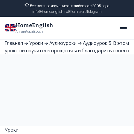
Бесплатное изучение английского с 2005 года
info@homeenglish.ru
ВКонтакте
Telegram
HomeEnglish
Английский дома
Главная
→
Уроки
→
Аудиоуроки
→
Аудиоурок 5. В этом
уроке вы научитесь прощаться и благодарить своего
Уроки