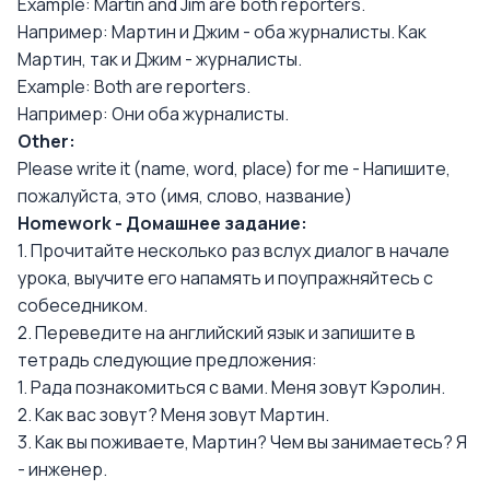
Example: Martin and Jim are both reporters.
Например: Мартин и Джим - оба журналисты. Как
Мартин, так и Джим - журналисты.
Example: Both are reporters.
Например: Они оба журналисты.
Other:
Please write it (name, word, place) for me - Напишите,
пожалуйста, это (имя, слово, название)
Homework - Домашнее задание:
1. Прочитайте несколько раз вслух диалог в начале
урока, выучите его напамять и поупражняйтесь с
собеседником.
2. Переведите на английский язык и запишите в
тетрадь следующие предложения:
1. Рада познакомиться с вами. Меня зовут Кэролин.
2. Как вас зовут? Меня зовут Мартин.
3. Как вы поживаете, Мартин? Чем вы занимаетесь? Я
- инженер.