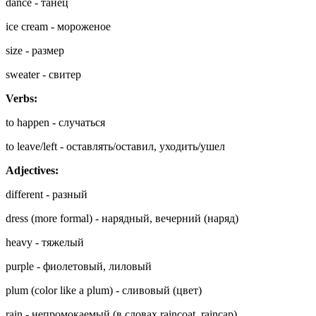
dance - танец
ice cream - мороженое
size - размер
sweater - свитер
Verbs:
to happen - случаться
to leave/left - оставлять/оставил, уходить/ушел
Adjectives:
different - разный
dress (more formal) - нарядный, вечерний (наряд)
heavy - тяжелый
purple - фиолетовый, лиловый
plum (color like a plum) - сливовый (цвет)
rain - непромокаемый (в словах raincoat, raincap)