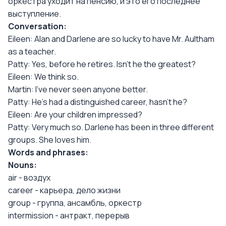
оркестра уходит на пенсию, и это его последнее
выступление.
Conversation:
Eileen: Alan and Darlene are so lucky to have Mr. Aultham
as a teacher.
Patty: Yes, before he retires. Isn't he the greatest?
Eileen: We think so.
Martin: I've never seen anyone better.
Patty: He's had a distinguished career, hasn't he?
Eileen: Are your children impressed?
Patty: Very much so. Darlene has been in three different
groups. She loves him.
Words and phrases:
Nouns:
air - воздух
career - карьера, дело жизни
group - группа, ансамбль, оркестр
intermission - антракт, перерыв