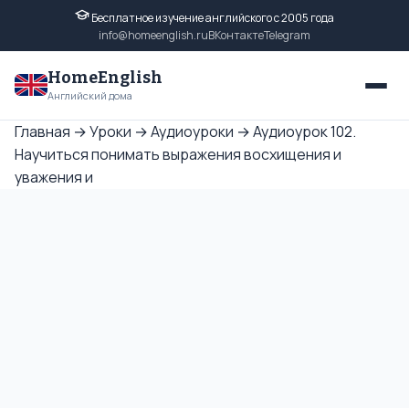
Бесплатное изучение английского с 2005 года
info@homeenglish.ru
ВКонтакте
Telegram
HomeEnglish
Английский дома
Главная
→
Уроки
→
Аудиоуроки
→
Аудиоурок 102.
Научиться понимать выражения восхищения и
уважения и