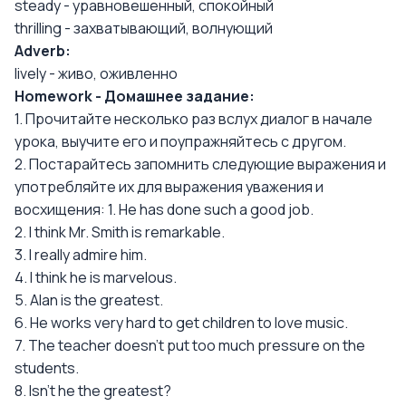
steady - уравновешенный, спокойный
thrilling - захватывающий, волнующий
Adverb:
lively - живо, оживленно
Homework - Домашнее задание:
1. Прочитайте несколько раз вслух диалог в начале
урока, выучите его и поупражняйтесь с другом.
2. Постарайтесь запомнить следующие выражения и
употребляйте их для выражения уважения и
восхищения: 1. He has done such a good job.
2. I think Mr. Smith is remarkable.
3. I really admire him.
4. I think he is marvelous.
5. Alan is the greatest.
6. He works very hard to get children to love music.
7. The teacher doesn't put too much pressure on the
students.
8. Isn't he the greatest?