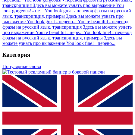
транскрипция
Здесь вы можете узнать про выражение You
look gorgeous! - пе...
You look great - перевод фразы на русский
язык, транскрипция, примеры
Здесь вы можете узнать про
выражение You look great - перево...
You're beautiful - перевод
фразы на русский язык, транскрипция
Здесь вы можете узнать
про выражение You're beautiful - пере...
You look fine! - перевод
фразы на русский язык, транскрипция, примеры
Здесь вы
можете узнать про выражение You look fine! - перево...
Категория
Популярные слова