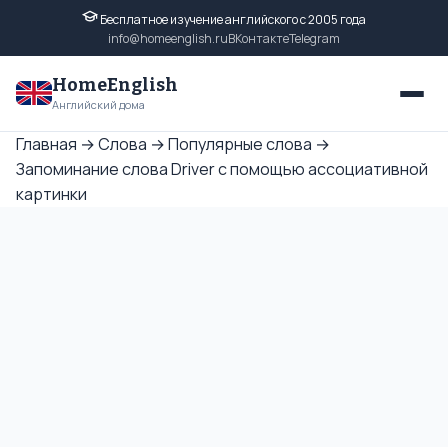
Бесплатное изучение английского с 2005 года
info@homeenglish.ru
ВКонтакте
Telegram
HomeEnglish
Английский дома
Главная
→
Слова
→
Популярные слова
→
Запоминание слова Driver с помощью ассоциативной
картинки