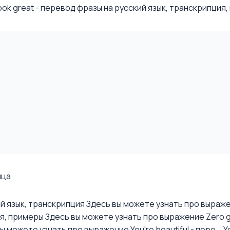
k great - перевод фразы на русский язык, транскрипция, п
ица
ий язык, транскрипция
Здесь вы можете узнать про выражени
ия, примеры
Здесь вы можете узнать про выражение Zero gra
ы можете узнать про выражение You're beautiful - пере...
Y