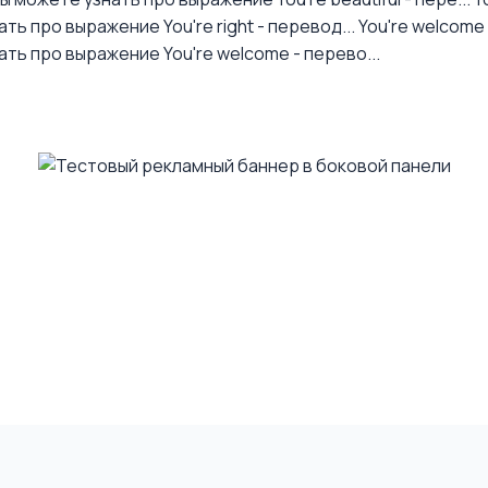
ть про выражение You're right - перевод...
You're welcome
ть про выражение You're welcome - перево...