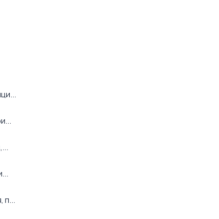
ци...
...
...
...
п...