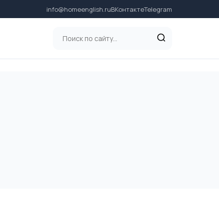
info@homeenglish.ru
ВКонтакте
Telegram