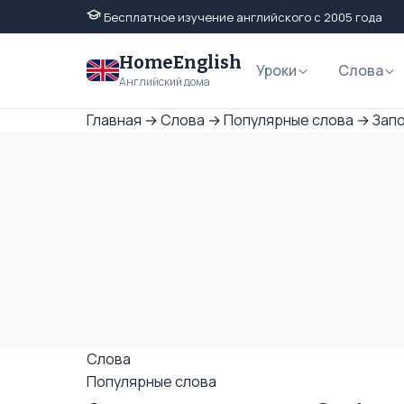
Бесплатное изучение английского с 2005 года
HomeEnglish
Уроки
Слова
Английский дома
Главная
→
Слова
→
Популярные слова
→
Запо
Слова
Популярные слова