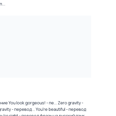
...
е You look gorgeous! - пе...
Zero gravity -
vity - перевод...
You're beautiful - перевод
ou're right - перевод фразы на русский язык,