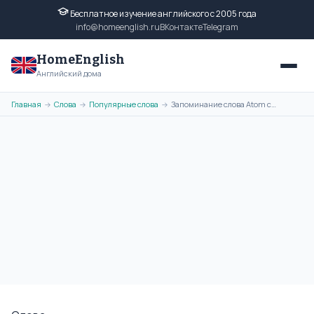
Бесплатное изучение английского с 2005 года
info@homeenglish.ru
ВКонтакте
Telegram
HomeEnglish
Английский дома
Главная
Слова
Популярные слова
Запоминание слова Atom с помощью ассоциативной картинки
→
→
→