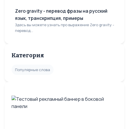
Zero gravity - перевод фразы на русский
язык, транскрипция, примеры
Здесь вы можете узнать про выражение Zero gravity -
перевод...
Категория
Популярные слова