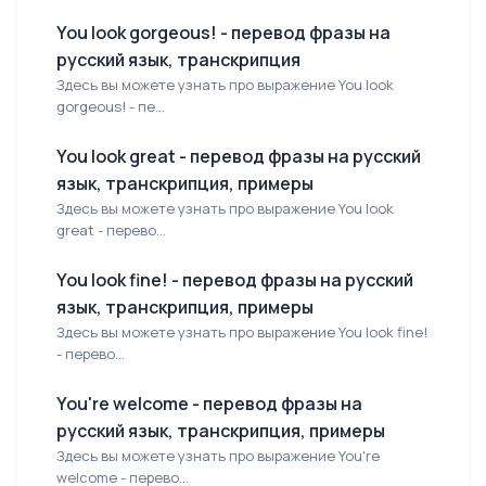
You look gorgeous! - перевод фразы на
русский язык, транскрипция
Здесь вы можете узнать про выражение You look
gorgeous! - пе...
You look great - перевод фразы на русский
язык, транскрипция, примеры
Здесь вы можете узнать про выражение You look
great - перево...
You look fine! - перевод фразы на русский
язык, транскрипция, примеры
Здесь вы можете узнать про выражение You look fine!
- перево...
You're welcome - перевод фразы на
русский язык, транскрипция, примеры
Здесь вы можете узнать про выражение You're
welcome - перево...