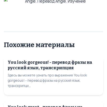
Похожие материалы
You look gorgeous! - перевод фразы на
русский язык, транскрипция
Здесь вы можете узнать про выражение You look
gorgeous! - перевод фразы на русский язык,
транскрипци...