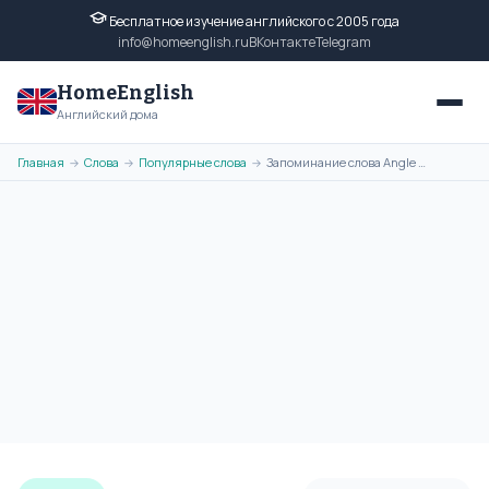
Бесплатное изучение английского с 2005 года
info@homeenglish.ru
ВКонтакте
Telegram
HomeEnglish
Английский дома
Главная
Слова
Популярные слова
Запоминание слова Angle с помощью ассоциативной картинки
→
→
→