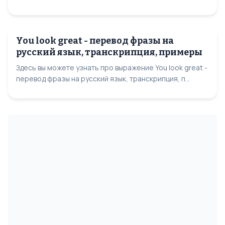
You look great - перевод фразы на
русский язык, транскрипция, примеры
Здесь вы можете узнать про выражение You look great -
перевод фразы на русский язык, транскрипция, п...