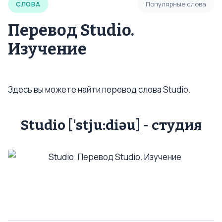
СЛОВА
Популярные слова
Перевод Studio.
Изучение
Здесь вы можете найти перевод слова Studio.
Studio ['stju:diəu] - студия