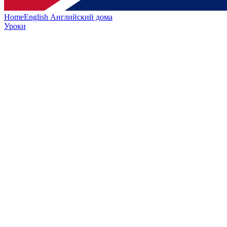
HomeEnglish
Английский дома
Уроки