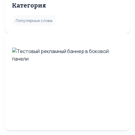
Категория
Популярные слова