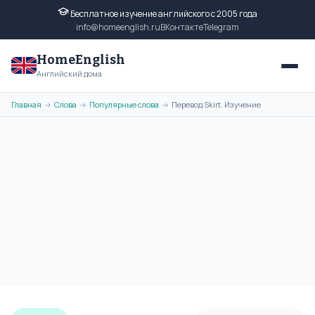
Бесплатное изучение английского с 2005 года
info@homeenglish.ru
ВКонтакте
Telegram
HomeEnglish
Английский дома
Главная
Слова
Популярные слова
Перевод Skirt. Изучение
→
→
→