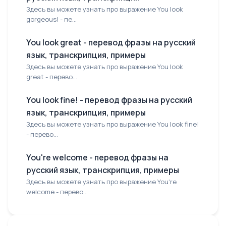
Здесь вы можете узнать про выражение You look
gorgeous! - пе...
You look great - перевод фразы на русский
язык, транскрипция, примеры
Здесь вы можете узнать про выражение You look
great - перево...
You look fine! - перевод фразы на русский
язык, транскрипция, примеры
Здесь вы можете узнать про выражение You look fine!
- перево...
You're welcome - перевод фразы на
русский язык, транскрипция, примеры
Здесь вы можете узнать про выражение You're
welcome - перево...