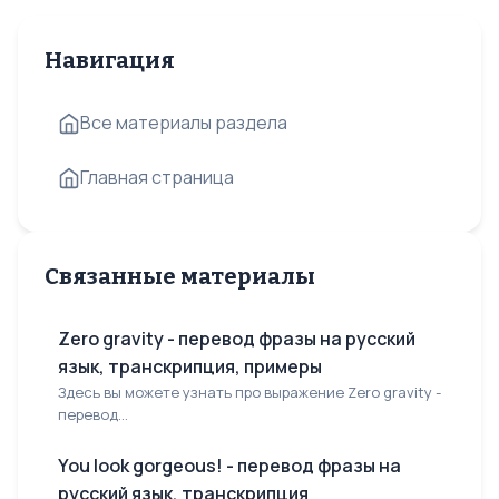
Навигация
Все материалы раздела
Главная страница
Связанные материалы
Zero gravity - перевод фразы на русский
язык, транскрипция, примеры
Здесь вы можете узнать про выражение Zero gravity -
перевод...
You look gorgeous! - перевод фразы на
русский язык, транскрипция