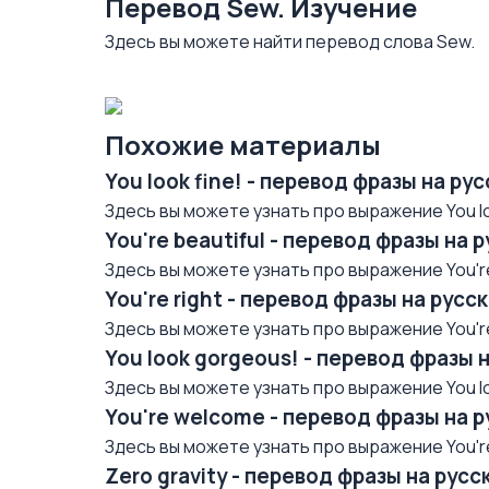
Перевод Sew. Изучение
Здесь вы можете найти перевод слова Sew.
Похожие материалы
You look fine! - перевод фразы на р
Здесь вы можете узнать про выражение You loo
You're beautiful - перевод фразы на 
Здесь вы можете узнать про выражение You're 
You're right - перевод фразы на рус
Здесь вы можете узнать про выражение You're 
You look gorgeous! - перевод фразы 
Здесь вы можете узнать про выражение You lo
You're welcome - перевод фразы на 
Здесь вы можете узнать про выражение You're
Zero gravity - перевод фразы на рус