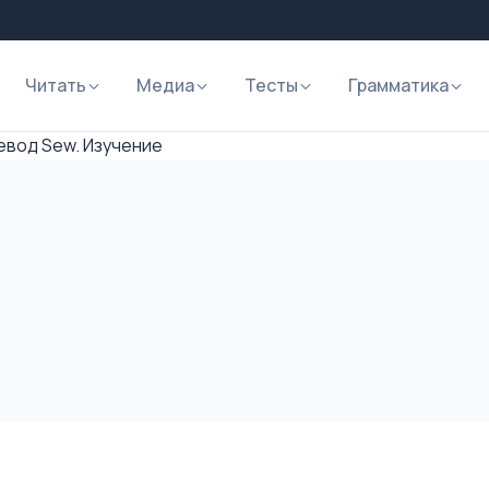
Читать
Медиа
Тесты
Грамматика
евод Sew. Изучение