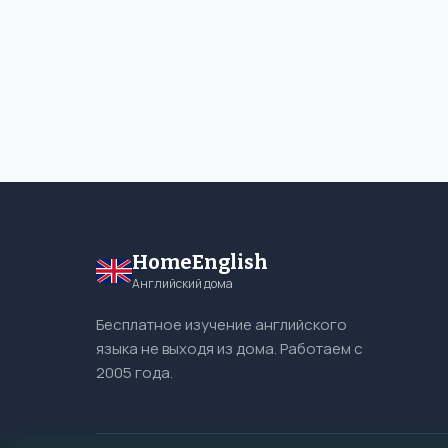
HomeEnglish
Английский дома
Бесплатное изучение английского
языка не выходя из дома. Работаем с
2005 года.