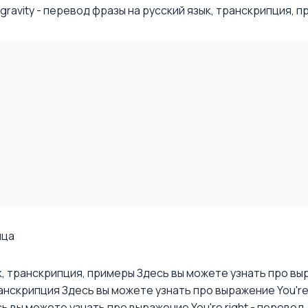
avity - перевод фразы на русский язык, транскрипция, при
ица
ык, транскрипция, примеры
Здесь вы можете узнать про выра
ранскрипция
Здесь вы можете узнать про выражение You're b
ь вы можете узнать про выражение You're right - перевод..