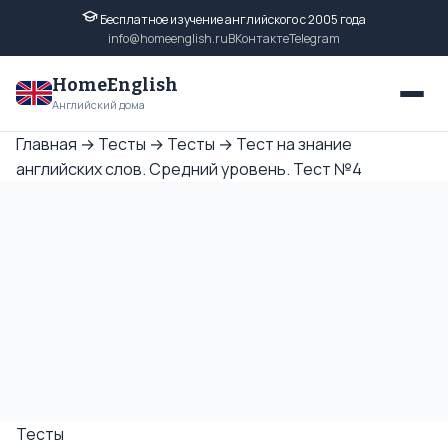
Бесплатное изучение английского с 2005 года
info@homeenglish.ru
ВКонтакте
Telegram
HomeEnglish
Английский дома
Главная
→
Тесты
→
Тесты
→
Тест на знание
английских слов. Средний уровень. Тест №4
Тесты