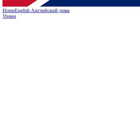
HomeEnglish
Английский дома
Уроки