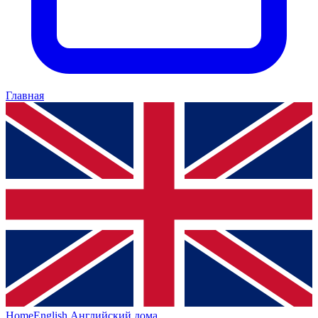
Главная
HomeEnglish
Английский дома