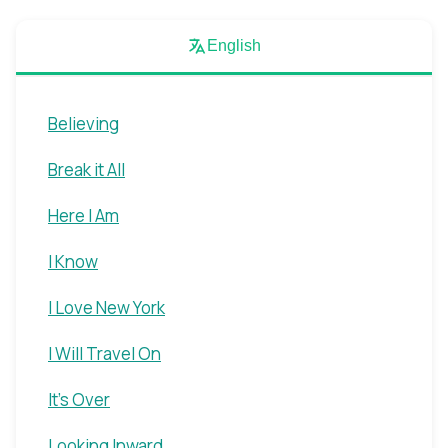
English
Believing
Break it All
Here I Am
I Know
I Love New York
I Will Travel On
It's Over
Looking Inward