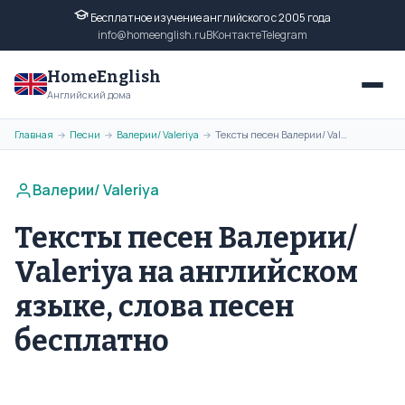
Бесплатное изучение английского с 2005 года
info@homeenglish.ru
ВКонтакте
Telegram
HomeEnglish
Английский дома
Главная
Песни
Валерии/ Valeriya
Тексты песен Валерии/ Valeriya на английском языке, слова песен бесплатно
→
→
→
Валерии/ Valeriya
Тексты песен Валерии/
Valeriya на английском
языке, слова песен
бесплатно